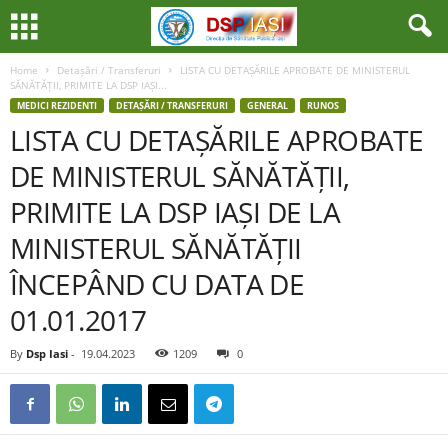
Home
Detașări / Transferuri
LISTA CU DETAȘĂRILE APROBATE DE MINISTERUL
SĂNĂTĂȚII, PRIMITE LA DSP IAȘI...
MEDICI REZIDENTI
DETAȘĂRI / TRANSFERURI
GENERAL
RUNOS
LISTA CU DETAȘĂRILE APROBATE
DE MINISTERUL SĂNĂTĂȚII,
PRIMITE LA DSP IAȘI DE LA
MINISTERUL SĂNĂTĂȚII
ÎNCEPÂND CU DATA DE
01.01.2017
By
Dsp Iasi
-
19.04.2023
1209
0