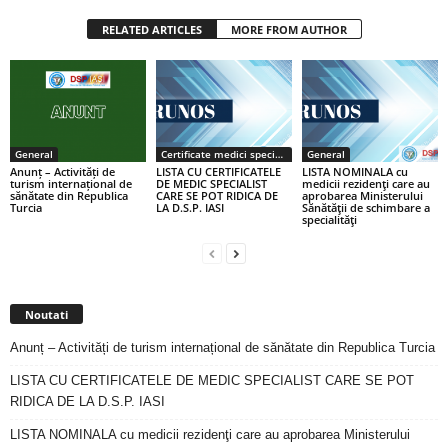
RELATED ARTICLES
MORE FROM AUTHOR
General
Certificate medici specialiști / primari
General
Anunț – Activități de
LISTA CU CERTIFICATELE
LISTA NOMINALA cu
turism internațional de
DE MEDIC SPECIALIST
medicii rezidenţi care au
sănătate din Republica
CARE SE POT RIDICA DE
aprobarea Ministerului
Turcia
LA D.S.P. IASI
Sănătăţii de schimbare a
specialităţi
Noutati
Anunț – Activități de turism internațional de sănătate din Republica Turcia
LISTA CU CERTIFICATELE DE MEDIC SPECIALIST CARE SE POT
RIDICA DE LA D.S.P. IASI
LISTA NOMINALA cu medicii rezidenţi care au aprobarea Ministerului