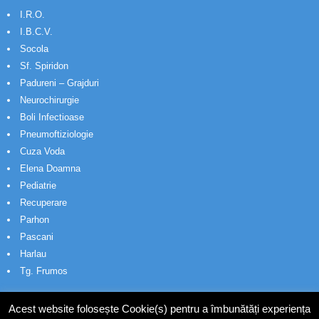
I.R.O.
I.B.C.V.
Socola
Sf. Spiridon
Padureni – Grajduri
Neurochirurgie
Boli Infectioase
Pneumoftiziologie
Cuza Voda
Elena Doamna
Pediatrie
Recuperare
Parhon
Pascani
Harlau
Tg. Frumos
Acest website folosește Cookie(s) pentru a îmbunătăți experiența