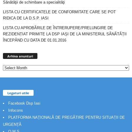
Sănătăţii de schimbare a specialităţi
LISTA CU CERTIFICATELE DE CONFORMITATE CARE SE POT
RIDICA DE LA D.S.P. IASI
LISTA CU APROBĂRILE DE ÎNTRERUPERE/PRELUNGIRE DE
REZIDENȚIAT PRIMITE LA DSP IAȘI DE LA MINISTERUL SĂNĂTĂȚII
ÎNCEPÂND CU DATA DE 01.01.2016
Arhiva
anunturi
Arhiva anunturi
Legaturi utile
Facebook Dsp Iasi
Infocons
PLATFORMA NAȚIONALĂ DE PREGĂTIRE PENTRU SITUAȚII DE
URGENȚĂ
O.M.S