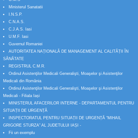
Ministerul Sanatatii
I.N.S.P.
C.N.A.S.
C.J.A.S. Iasi
U.M.F. Iasi
Guvernul Romaniei
AUTORITATEA NAȚIONALĂ DE MANAGEMENT AL CALITĂȚII ÎN
SĂNĂTATE
REGISTRUL C.M.R.
Ordinul Asistenţilor Medicali Generalişti, Moaşelor şi Asistenţilor
Medicali din România
Ordinul Asistenţilor Medicali Generalişti, Moaşelor şi Asistenţilor
Medicali - Filiala Iași
MINISTERUL AFACERILOR INTERNE - DEPARTAMENTUL PENTRU
SITUAȚII DE URGENȚĂ
INSPECTORATUL PENTRU SITUAȚII DE URGENȚĂ “MIHAIL
GRIGORE STURZA” AL JUDETULUI IAȘI -
Fii un exemplu