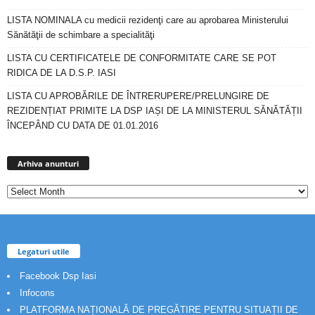
LISTA NOMINALA cu medicii rezidenţi care au aprobarea Ministerului
Sănătăţii de schimbare a specialităţi
LISTA CU CERTIFICATELE DE CONFORMITATE CARE SE POT
RIDICA DE LA D.S.P. IASI
LISTA CU APROBĂRILE DE ÎNTRERUPERE/PRELUNGIRE DE
REZIDENȚIAT PRIMITE LA DSP IAȘI DE LA MINISTERUL SĂNĂTĂȚII
ÎNCEPÂND CU DATA DE 01.01.2016
Arhiva
anunturi
Arhiva anunturi
Legaturi utile
Facebook Dsp Iasi
Infocons
PLATFORMA NAȚIONALĂ DE PREGĂTIRE PENTRU SITUAȚII DE