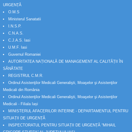
URGENȚĂ
O.M.S
Ministerul Sanatatii
I.N.S.P.
C.N.A.S.
C.J.A.S. Iasi
U.M.F. Iasi
Guvernul Romaniei
AUTORITATEA NAȚIONALĂ DE MANAGEMENT AL CALITĂȚII ÎN
SĂNĂTATE
REGISTRUL C.M.R.
Ordinul Asistenţilor Medicali Generalişti, Moaşelor şi Asistenţilor
Medicali din România
Ordinul Asistenţilor Medicali Generalişti, Moaşelor şi Asistenţilor
Medicali - Filiala Iași
MINISTERUL AFACERILOR INTERNE - DEPARTAMENTUL PENTRU
SITUAȚII DE URGENȚĂ
INSPECTORATUL PENTRU SITUAȚII DE URGENȚĂ “MIHAIL