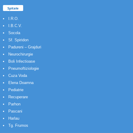
Spitale
I.R.O.
I.B.C.V.
Socola
Sf. Spiridon
Padureni – Grajduri
Neurochirurgie
Boli Infectioase
Pneumoftiziologie
Cuza Voda
Elena Doamna
Pediatrie
Recuperare
Parhon
Pascani
Harlau
Tg. Frumos