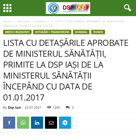
Home
Detașări / Transferuri
LISTA CU DETAȘĂRILE APROBATE DE MINISTERUL
SĂNĂTĂȚII, PRIMITE LA DSP IAȘI DE...
MEDICI REZIDENTI
DETAȘĂRI / TRANSFERURI
GENERAL
RUNOS
LISTA CU DETAȘĂRILE APROBATE
DE MINISTERUL SĂNĂTĂȚII,
PRIMITE LA DSP IAȘI DE LA
MINISTERUL SĂNĂTĂȚII
ÎNCEPÂND CU DATA DE
01.01.2017
By
Dsp Iasi
-
23.07.2021
1290
0