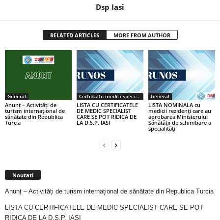
Dsp Iasi
RELATED ARTICLES
MORE FROM AUTHOR
General
Certificate medici specialiști / primari
General
Anunț – Activități de
LISTA CU CERTIFICATELE
LISTA NOMINALA cu
turism internațional de
DE MEDIC SPECIALIST
medicii rezidenţi care au
sănătate din Republica
CARE SE POT RIDICA DE
aprobarea Ministerului
Turcia
LA D.S.P. IASI
Sănătăţii de schimbare a
specialităţi
Noutati
Anunț – Activități de turism internațional de sănătate din Republica Turcia
LISTA CU CERTIFICATELE DE MEDIC SPECIALIST CARE SE POT
RIDICA DE LA D.S.P. IASI