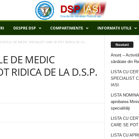
RI
DESPRE DSP
COMPARTIMENTE
INFORMATII UTILE
FICATELE DE MEDIC SPECIALIST CARE SE POT RIDICA DE LA...
Noutati
Anunț – Activită
LE DE MEDIC
sănătate din Re
T RIDICA DE LA D.S.P.
LISTA CU CER
SPECIALIST C
IASI
LISTA NOMINALA
aprobarea Minis
specialităţi
LISTA CU CE
CARE SE POT R
LISTA CU APR