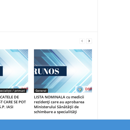
ecialiști / primari
General
ICATELE DE
LISTA NOMINALA cu medicii
T CARE SE POT
rezidenţi care au aprobarea
.P. IASI
Ministerului Sănătăţii de
schimbare a specialităţi