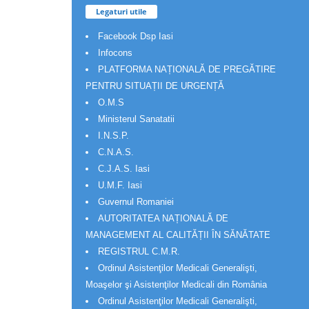
Legaturi utile
Facebook Dsp Iasi
Infocons
PLATFORMA NAȚIONALĂ DE PREGĂTIRE
PENTRU SITUAȚII DE URGENȚĂ
O.M.S
Ministerul Sanatatii
I.N.S.P.
C.N.A.S.
C.J.A.S. Iasi
U.M.F. Iasi
Guvernul Romaniei
AUTORITATEA NAȚIONALĂ DE
MANAGEMENT AL CALITĂȚII ÎN SĂNĂTATE
REGISTRUL C.M.R.
Ordinul Asistenţilor Medicali Generalişti,
Moaşelor şi Asistenţilor Medicali din România
Ordinul Asistenţilor Medicali Generalişti,