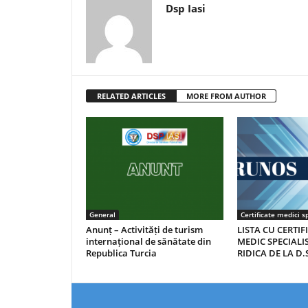
Dsp Iasi
RELATED ARTICLES
MORE FROM AUTHOR
General
Certificate medici sp
Anunț – Activități de turism
LISTA CU CERTIF
internațional de sănătate din
MEDIC SPECIALIS
Republica Turcia
RIDICA DE LA D.S