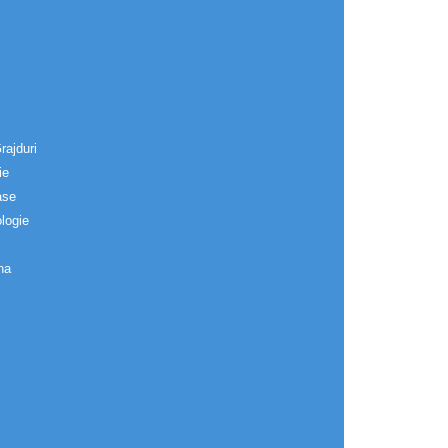
rajduri
ie
ase
logie
na