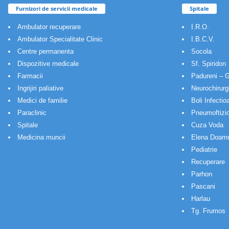
Furnizori de servicii medicale
Spitale
Ambulator recuperare
I.R.O.
Ambulator Specialitate Clinic
I.B.C.V.
Centre permanenta
Socola
Dispozitive medicale
Sf. Spiridon
Farmacii
Padureni – G
Ingrijiri paliative
Neurochirurg
Medici de familie
Boli Infectio
Paraclinic
Pneumoftizio
Spitale
Cuza Voda
Medicina muncii
Elena Doam
Pediatrie
Recuperare
Parhon
Pascani
Harlau
Tg. Frumos