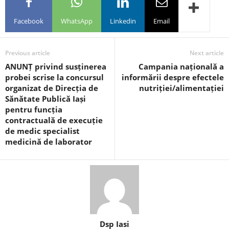
Facebook
WhatsApp
Linkedin
Email
Previous article
Next article
ANUNȚ privind susținerea
Campania națională a
probei scrise la concursul
informării despre efectele
organizat de Direcția de
nutriției/alimentației
Sănătate Publică Iași
pentru funcția
contractuală de execuție
de medic specialist
medicină de laborator
Dsp Iasi