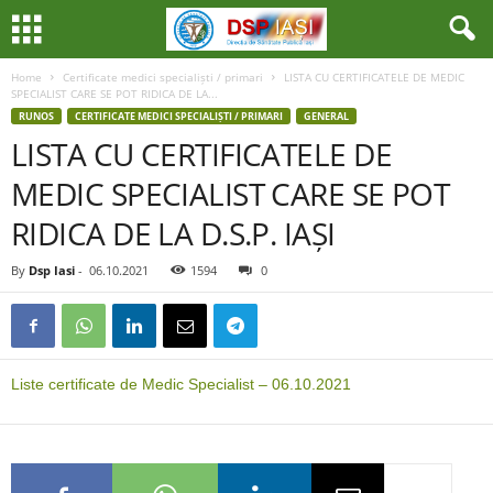
Home
Certificate medici specialiști / primari
LISTA CU CERTIFICATELE DE MEDIC
SPECIALIST CARE SE POT RIDICA DE LA...
RUNOS
CERTIFICATE MEDICI SPECIALIȘTI / PRIMARI
GENERAL
LISTA CU CERTIFICATELE DE
MEDIC SPECIALIST CARE SE POT
RIDICA DE LA D.S.P. IAȘI
By
Dsp Iasi
-
06.10.2021
1594
0
Liste certificate de Medic Specialist – 06.10.2021