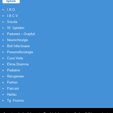
Spitale
I.R.O.
I.B.C.V.
Socola
Sf. Spiridon
Padureni – Grajduri
Neurochirurgie
Boli Infectioase
Pneumoftiziologie
Cuza Voda
Elena Doamna
Pediatrie
Recuperare
Parhon
Pascani
Harlau
Tg. Frumos