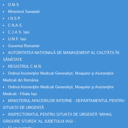
O.M.S
Ministerul Sanatatii
I.N.S.P.
C.N.A.S.
C.J.A.S. Iasi
U.M.F. Iasi
Guvernul Romaniei
AUTORITATEA NAȚIONALĂ DE MANAGEMENT AL CALITĂȚII ÎN
SĂNĂTATE
REGISTRUL C.M.R.
Ordinul Asistenţilor Medicali Generalişti, Moaşelor şi Asistenţilor
Medicali din România
Ordinul Asistenţilor Medicali Generalişti, Moaşelor şi Asistenţilor
Medicali - Filiala Iași
MINISTERUL AFACERILOR INTERNE - DEPARTAMENTUL PENTRU
SITUAȚII DE URGENȚĂ
INSPECTORATUL PENTRU SITUAȚII DE URGENȚĂ “MIHAIL
GRIGORE STURZA” AL JUDETULUI IAȘI -