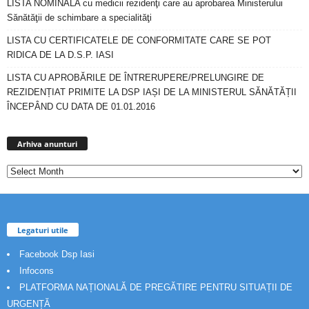
LISTA NOMINALA cu medicii rezidenţi care au aprobarea Ministerului
Sănătăţii de schimbare a specialităţi
LISTA CU CERTIFICATELE DE CONFORMITATE CARE SE POT
RIDICA DE LA D.S.P. IASI
LISTA CU APROBĂRILE DE ÎNTRERUPERE/PRELUNGIRE DE
REZIDENȚIAT PRIMITE LA DSP IAȘI DE LA MINISTERUL SĂNĂTĂȚII
ÎNCEPÂND CU DATA DE 01.01.2016
Arhiva
anunturi
Arhiva anunturi
Legaturi utile
Facebook Dsp Iasi
Infocons
PLATFORMA NAȚIONALĂ DE PREGĂTIRE PENTRU SITUAȚII DE
URGENȚĂ