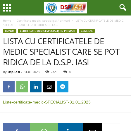
Home
Certificate medici specialiști / primari
LISTA CU CERTIFICATELE DE MEDIC
SPECIALIST CARE SE POT RIDICA DE LA...
RUNOS
CERTIFICATE MEDICI SPECIALIȘTI / PRIMARI
GENERAL
LISTA CU CERTIFICATELE DE
MEDIC SPECIALIST CARE SE POT
RIDICA DE LA D.S.P. IASI
By
Dsp Iasi
-
31.01.2023
2321
0
Liste-certificate-medic-SPECIALIST-31.01.2023