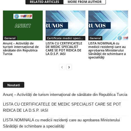
RELATED ARTICLES
MORE FROM AUTHOR
General
Certificate medici specialiști / primari
General
Anunț – Activități de
LISTA CU CERTIFICATELE
LISTA NOMINALA cu
turism internațional de
DE MEDIC SPECIALIST
medicii rezidenţi care au
sănătate din Republica
CARE SE POT RIDICA DE
aprobarea Ministerului
Turcia
LA D.S.P. IASI
Sănătăţii de schimbare a
specialităţi
Noutati
Anunț – Activități de turism internațional de sănătate din Republica Turcia
LISTA CU CERTIFICATELE DE MEDIC SPECIALIST CARE SE POT
RIDICA DE LA D.S.P. IASI
LISTA NOMINALA cu medicii rezidenţi care au aprobarea Ministerului
Sănătăţii de schimbare a specialităţi