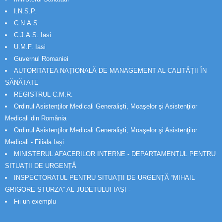
I.N.S.P.
C.N.A.S.
C.J.A.S. Iasi
U.M.F. Iasi
Guvernul Romaniei
AUTORITATEA NAȚIONALĂ DE MANAGEMENT AL CALITĂȚII ÎN
SĂNĂTATE
REGISTRUL C.M.R.
Ordinul Asistenţilor Medicali Generalişti, Moaşelor şi Asistenţilor
Medicali din România
Ordinul Asistenţilor Medicali Generalişti, Moaşelor şi Asistenţilor
Medicali - Filiala Iași
MINISTERUL AFACERILOR INTERNE - DEPARTAMENTUL PENTRU
SITUAȚII DE URGENȚĂ
INSPECTORATUL PENTRU SITUAȚII DE URGENȚĂ “MIHAIL
GRIGORE STURZA” AL JUDETULUI IAȘI -
Fii un exemplu