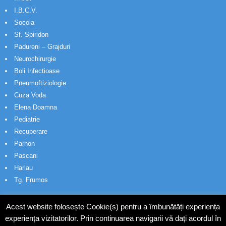
I.B.C.V.
Socola
Sf. Spiridon
Padureni – Grajduri
Neurochirurgie
Boli Infectioase
Pneumoftiziologie
Cuza Voda
Elena Doamna
Pediatrie
Recuperare
Parhon
Pascani
Harlau
Tg. Frumos
Acest website folosește Cookie(s) pentru a îmbunătăți experiența
experiența vizitatorilor. Prin continuarea navigarii vă dați acordul în