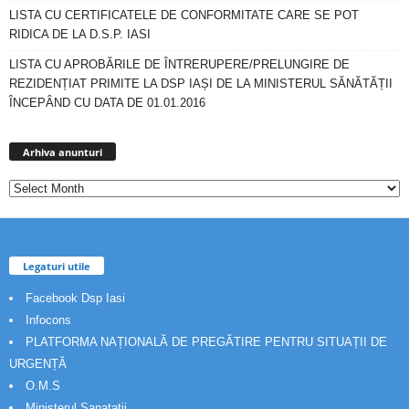
LISTA CU CERTIFICATELE DE CONFORMITATE CARE SE POT
RIDICA DE LA D.S.P. IASI
LISTA CU APROBĂRILE DE ÎNTRERUPERE/PRELUNGIRE DE
REZIDENȚIAT PRIMITE LA DSP IAȘI DE LA MINISTERUL SĂNĂTĂȚII
ÎNCEPÂND CU DATA DE 01.01.2016
Arhiva
anunturi
Arhiva anunturi
Legaturi utile
Facebook Dsp Iasi
Infocons
PLATFORMA NAȚIONALĂ DE PREGĂTIRE PENTRU SITUAȚII DE
URGENȚĂ
O.M.S
Ministerul Sanatatii