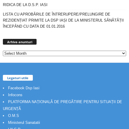
RIDICA DE LA D.S.P. IASI
LISTA CU APROBĂRILE DE ÎNTRERUPERE/PRELUNGIRE DE
REZIDENȚIAT PRIMITE LA DSP IAȘI DE LA MINISTERUL SĂNĂTĂȚII
ÎNCEPÂND CU DATA DE 01.01.2016
Arhiva
anunturi
Arhiva anunturi
Legaturi utile
Facebook Dsp Iasi
Infocons
PLATFORMA NAȚIONALĂ DE PREGĂTIRE PENTRU SITUAȚII DE
URGENȚĂ
O.M.S
Ministerul Sanatatii