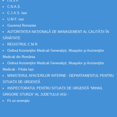
I.N.S.P.
C.N.A.S.
C.J.A.S. Iasi
U.M.F. Iasi
Guvernul Romaniei
AUTORITATEA NAȚIONALĂ DE MANAGEMENT AL CALITĂȚII ÎN
SĂNĂTATE
REGISTRUL C.M.R.
Ordinul Asistenţilor Medicali Generalişti, Moaşelor şi Asistenţilor
Medicali din România
Ordinul Asistenţilor Medicali Generalişti, Moaşelor şi Asistenţilor
Medicali - Filiala Iași
MINISTERUL AFACERILOR INTERNE - DEPARTAMENTUL PENTRU
SITUAȚII DE URGENȚĂ
INSPECTORATUL PENTRU SITUAȚII DE URGENȚĂ “MIHAIL
GRIGORE STURZA” AL JUDETULUI IAȘI -
Fii un exemplu