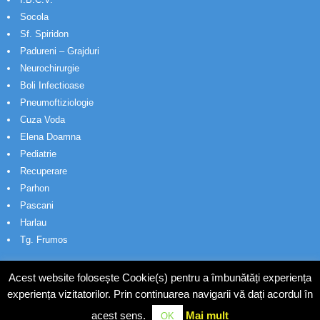
Socola
Sf. Spiridon
Padureni – Grajduri
Neurochirurgie
Boli Infectioase
Pneumoftiziologie
Cuza Voda
Elena Doamna
Pediatrie
Recuperare
Parhon
Pascani
Harlau
Tg. Frumos
Acest website folosește Cookie(s) pentru a îmbunătăți experiența
experiența vizitatorilor. Prin continuarea navigarii vă dați acordul în
acest sens.
Mai mult
OK
© Wakatech