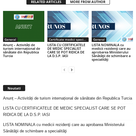
RELATED ARTICLES
MORE FROM AUTHOR
General
Certificate medici specialiști / primari
General
Anunț – Activități de
LISTA CU CERTIFICATELE
LISTA NOMINALA cu
turism internațional de
DE MEDIC SPECIALIST
medicii rezidenţi care au
sănătate din Republica
CARE SE POT RIDICA DE
aprobarea Ministerului
Turcia
LA D.S.P. IASI
Sănătăţii de schimbare a
specialităţi
Noutati
Anunț – Activități de turism internațional de sănătate din Republica Turcia
LISTA CU CERTIFICATELE DE MEDIC SPECIALIST CARE SE POT
RIDICA DE LA D.S.P. IASI
LISTA NOMINALA cu medicii rezidenţi care au aprobarea Ministerului
Sănătăţii de schimbare a specialităţi