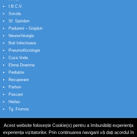
I.B.C.V.
Socola
Sf. Spiridon
Padureni – Grajduri
Neurochirurgie
Boli Infectioase
Pneumoftiziologie
Cuza Voda
Elena Doamna
Pediatrie
Recuperare
Parhon
Pascani
Harlau
Tg. Frumos
Acest website folosește Cookie(s) pentru a îmbunătăți experiența
experiența vizitatorilor. Prin continuarea navigarii vă dați acordul în