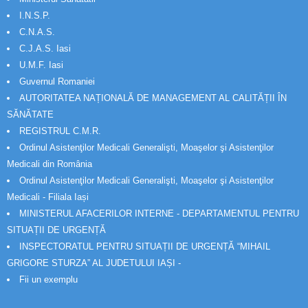
I.N.S.P.
C.N.A.S.
C.J.A.S. Iasi
U.M.F. Iasi
Guvernul Romaniei
AUTORITATEA NAȚIONALĂ DE MANAGEMENT AL CALITĂȚII ÎN
SĂNĂTATE
REGISTRUL C.M.R.
Ordinul Asistenţilor Medicali Generalişti, Moaşelor şi Asistenţilor
Medicali din România
Ordinul Asistenţilor Medicali Generalişti, Moaşelor şi Asistenţilor
Medicali - Filiala Iași
MINISTERUL AFACERILOR INTERNE - DEPARTAMENTUL PENTRU
SITUAȚII DE URGENȚĂ
INSPECTORATUL PENTRU SITUAȚII DE URGENȚĂ “MIHAIL
GRIGORE STURZA” AL JUDETULUI IAȘI -
Fii un exemplu