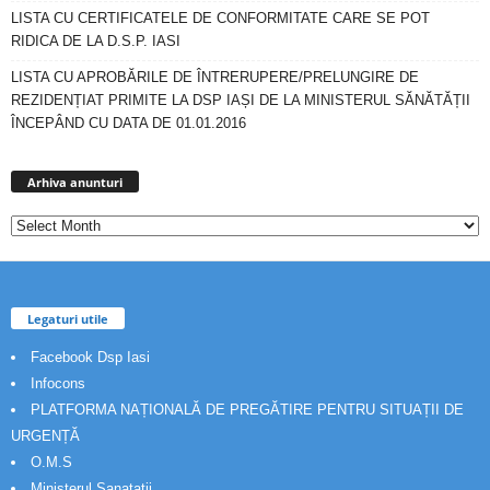
LISTA CU CERTIFICATELE DE CONFORMITATE CARE SE POT
RIDICA DE LA D.S.P. IASI
LISTA CU APROBĂRILE DE ÎNTRERUPERE/PRELUNGIRE DE
REZIDENȚIAT PRIMITE LA DSP IAȘI DE LA MINISTERUL SĂNĂTĂȚII
ÎNCEPÂND CU DATA DE 01.01.2016
Arhiva
anunturi
Arhiva anunturi
Legaturi utile
Facebook Dsp Iasi
Infocons
PLATFORMA NAȚIONALĂ DE PREGĂTIRE PENTRU SITUAȚII DE
URGENȚĂ
O.M.S
Ministerul Sanatatii