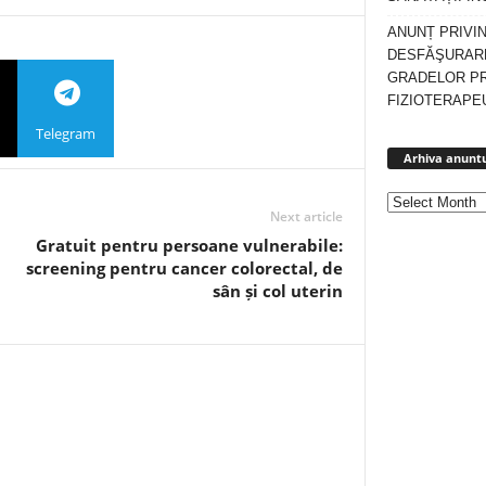
ANUNȚ PRIVI
DESFĂŞURARE
GRADELOR P
FIZIOTERAPEU
Telegram
Arhiva anuntu
Next article
Gratuit pentru persoane vulnerabile:
screening pentru cancer colorectal, de
sân și col uterin