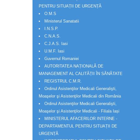
PENTRU SITUAȚII DE URGENȚĂ
O.M.S
Ministerul Sanatatii
I.N.S.P.
C.N.A.S.
C.J.A.S. Iasi
U.M.F. Iasi
Guvernul Romaniei
AUTORITATEA NAȚIONALĂ DE
MANAGEMENT AL CALITĂȚII ÎN SĂNĂTATE
REGISTRUL C.M.R.
Ordinul Asistenţilor Medicali Generalişti,
Moaşelor şi Asistenţilor Medicali din România
Ordinul Asistenţilor Medicali Generalişti,
Moaşelor şi Asistenţilor Medicali - Filiala Iași
MINISTERUL AFACERILOR INTERNE -
DEPARTAMENTUL PENTRU SITUAȚII DE
URGENȚĂ