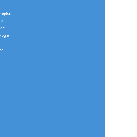
rajduri
ie
ase
logie
na