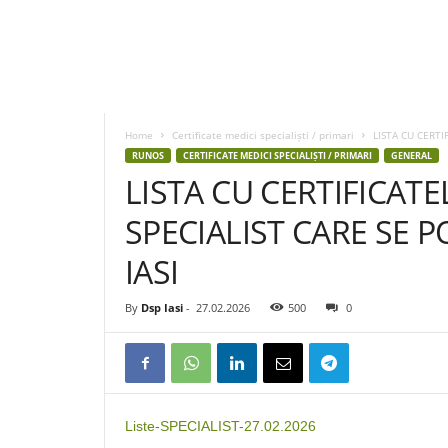
D
S
P
Home
Certificate medici specialiști / primari
LISTA CU CERTI
I
RUNOS
CERTIFICATE MEDICI SPECIALIȘTI / PRIMARI
GENERAL
a
LISTA CU CERTIFICATE
s
i
SPECIALIST CARE SE PO
IASI
By
Dsp Iasi
-
27.02.2026
500
0
Liste-SPECIALIST-27.02.2026