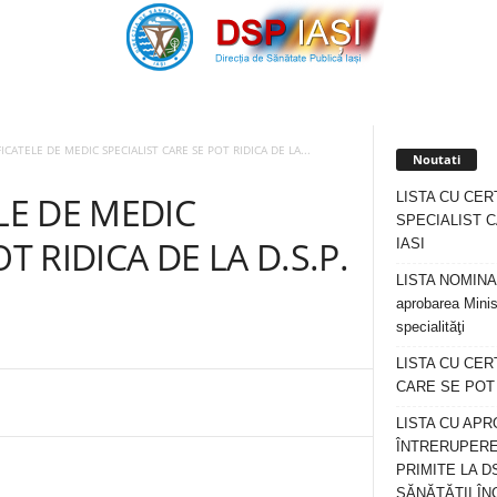
FICATELE DE MEDIC SPECIALIST CARE SE POT RIDICA DE LA...
Noutati
LISTA CU CER
LE DE MEDIC
SPECIALIST C
T RIDICA DE LA D.S.P.
IASI
LISTA NOMINALA
aprobarea Minis
specialităţi
LISTA CU CE
CARE SE POT R
LISTA CU APR
ÎNTRERUPERE
PRIMITE LA D
SĂNĂTĂȚII ÎN