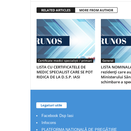
RELATED ARTICLES
MORE FROM AUTHOR
Certificate medici specialiști / primari
General
LISTA CU CERTIFICATELE DE
LISTA NOMINALA
MEDIC SPECIALIST CARE SE POT
rezidenţi care 
RIDICA DE LA D.S.P. IASI
Ministerului Săn
schimbare a spec
Legaturi utile
Facebook Dsp Iasi
Infocons
PLATFORMA NAȚIONALĂ DE PREGĂTIRE