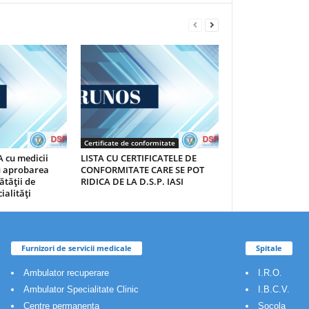
Certificate de conformitate
 cu medicii
LISTA CU CERTIFICATELE DE
au aprobarea
CONFORMITATE CARE SE POT
ătăţii de
RIDICA DE LA D.S.P. IASI
ialităţi
Furnizori de servicii medicale
Spitale
Ambulator recuperare
I.R.O.
Ambulator Specialitate Clinic
I.B.C.V.
Centre permanenta
Socola