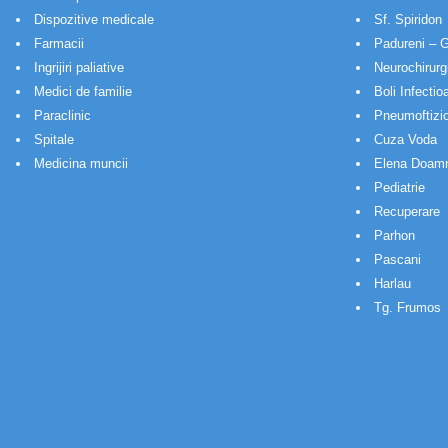
Dispozitive medicale
Sf. Spiridon
Farmacii
Padureni – G
Ingrijiri paliative
Neurochirurg
Medici de familie
Boli Infectio
Paraclinic
Pneumoftizio
Spitale
Cuza Voda
Medicina muncii
Elena Doam
Pediatrie
Recuperare
Parhon
Pascani
Harlau
Tg. Frumos