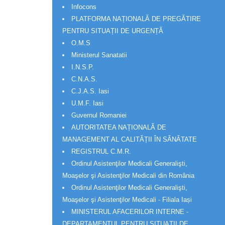
Infocons
PLATFORMA NAȚIONALĂ DE PREGĂTIRE
PENTRU SITUAȚII DE URGENȚĂ
O.M.S
Ministerul Sanatatii
I.N.S.P.
C.N.A.S.
C.J.A.S. Iasi
U.M.F. Iasi
Guvernul Romaniei
AUTORITATEA NAȚIONALĂ DE
MANAGEMENT AL CALITĂȚII ÎN SĂNĂTATE
REGISTRUL C.M.R.
Ordinul Asistenţilor Medicali Generalişti,
Moaşelor şi Asistenţilor Medicali din România
Ordinul Asistenţilor Medicali Generalişti,
Moaşelor şi Asistenţilor Medicali - Filiala Iași
MINISTERUL AFACERILOR INTERNE -
DEPARTAMENTUL PENTRU SITUAȚII DE