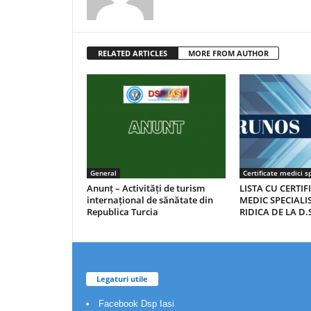
RELATED ARTICLES
MORE FROM AUTHOR
General
Certificate medici sp
Anunț – Activități de turism
LISTA CU CERTIF
internațional de sănătate din
MEDIC SPECIALIS
Republica Turcia
RIDICA DE LA D.S
Legaturi utile
Facebook Dsp Iasi