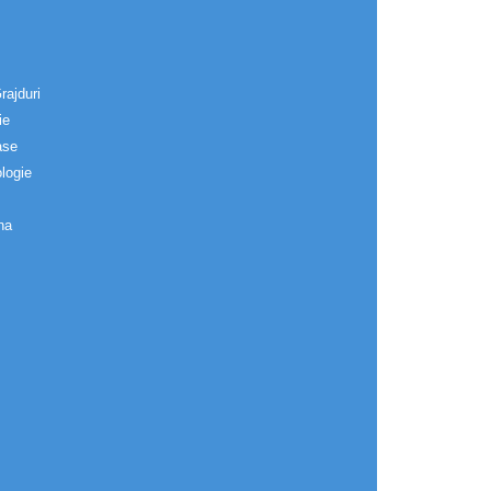
rajduri
ie
ase
logie
na