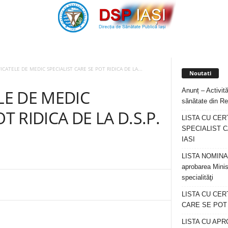
FICATELE DE MEDIC SPECIALIST CARE SE POT RIDICA DE LA...
Noutati
Anunț – Activită
LE DE MEDIC
sănătate din Re
T RIDICA DE LA D.S.P.
LISTA CU CER
SPECIALIST C
IASI
LISTA NOMINALA
aprobarea Minis
specialităţi
LISTA CU CE
CARE SE POT R
LISTA CU APR