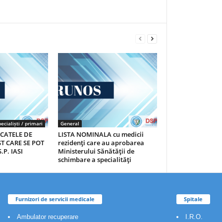
ecialiști / primari
General
ICATELE DE
LISTA NOMINALA cu medicii
T CARE SE POT
rezidenţi care au aprobarea
.P. IASI
Ministerului Sănătăţii de
schimbare a specialităţi
Furnizori de servicii medicale
Spitale
Ambulator recuperare
I.R.O.