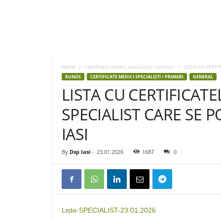
D
S
P
Home
Certificate medici specialiști / primari
LISTA CU CERTI
I
RUNOS
CERTIFICATE MEDICI SPECIALIȘTI / PRIMARI
GENERAL
a
LISTA CU CERTIFICATE
s
i
SPECIALIST CARE SE PO
IASI
By
Dsp Iasi
-
23.01.2026
1687
0
Liste-SPECIALIST-23.01.2026