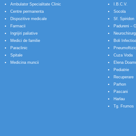
Ambulator Specialitate Clinic
I.B.C.V.
Centre permanenta
Socola
Dispozitive medicale
Sf. Spiridon
Farmacii
Padureni – G
Ingrijiri paliative
Neurochirurg
Medici de familie
Boli Infectio
Paraclinic
Pneumoftizio
Spitale
Cuza Voda
Medicina muncii
Elena Doam
Pediatrie
Recuperare
Parhon
Pascani
Harlau
Tg. Frumos