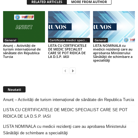
RELATED ARTICLES
MORE FROM AUTHOR
General
Certificate medici specialiști / primari
General
Anunț – Activități de
LISTA CU CERTIFICATELE
LISTA NOMINALA cu
turism internațional de
DE MEDIC SPECIALIST
medicii rezidenţi care au
sănătate din Republica
CARE SE POT RIDICA DE
aprobarea Ministerului
Turcia
LA D.S.P. IASI
Sănătăţii de schimbare a
specialităţi
Noutati
Anunț – Activități de turism internațional de sănătate din Republica Turcia
LISTA CU CERTIFICATELE DE MEDIC SPECIALIST CARE SE POT
RIDICA DE LA D.S.P. IASI
LISTA NOMINALA cu medicii rezidenţi care au aprobarea Ministerului
Sănătăţii de schimbare a specialităţi