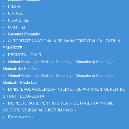
I.N.S.P.
C.N.A.S.
C.J.A.S. Iasi
U.M.F. Iasi
Guvernul Romaniei
AUTORITATEA NAȚIONALĂ DE MANAGEMENT AL CALITĂȚII ÎN
SĂNĂTATE
REGISTRUL C.M.R.
Ordinul Asistenţilor Medicali Generalişti, Moaşelor şi Asistenţilor
Medicali din România
Ordinul Asistenţilor Medicali Generalişti, Moaşelor şi Asistenţilor
Medicali - Filiala Iași
MINISTERUL AFACERILOR INTERNE - DEPARTAMENTUL PENTRU
SITUAȚII DE URGENȚĂ
INSPECTORATUL PENTRU SITUAȚII DE URGENȚĂ “MIHAIL
GRIGORE STURZA” AL JUDETULUI IAȘI -
Fii un exemplu