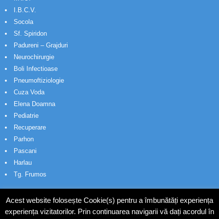
I.B.C.V.
Socola
Sf. Spiridon
Padureni – Grajduri
Neurochirurgie
Boli Infectioase
Pneumoftiziologie
Cuza Voda
Elena Doamna
Pediatrie
Recuperare
Parhon
Pascani
Harlau
Tg. Frumos
Acest website folosește Cookie(s) pentru a îmbunătăți experiența
experiența vizitatorilor. Prin continuarea navigarii vă dați acordul în