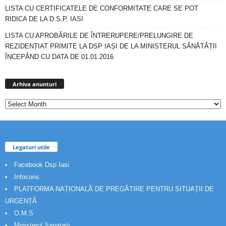
LISTA CU CERTIFICATELE DE CONFORMITATE CARE SE POT
RIDICA DE LA D.S.P. IASI
LISTA CU APROBĂRILE DE ÎNTRERUPERE/PRELUNGIRE DE
REZIDENȚIAT PRIMITE LA DSP IAȘI DE LA MINISTERUL SĂNĂTĂȚII
ÎNCEPÂND CU DATA DE 01.01.2016
Arhiva
anunturi
Arhiva anunturi
Legaturi utile
Facebook Dsp Iasi
Infocons
PLATFORMA NAȚIONALĂ DE PREGĂTIRE PENTRU SITUAȚII DE
URGENȚĂ
O.M.S
Ministerul Sanatatii