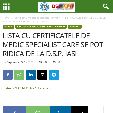
Home
Certificate medici specialiști / primari
LISTA CU CERTIFICATELE DE MEDIC
SPECIALIST CARE SE POT RIDICA DE LA...
RUNOS
CERTIFICATE MEDICI SPECIALIȘTI / PRIMARI
GENERAL
LISTA CU CERTIFICATELE DE
MEDIC SPECIALIST CARE SE POT
RIDICA DE LA D.S.P. IASI
By
Dsp Iasi
-
24.12.2025
885
0
Liste-SPECIALIST-24.12.2025