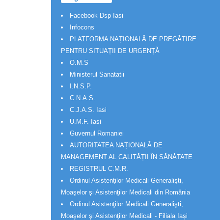
Facebook Dsp Iasi
Infocons
PLATFORMA NAȚIONALĂ DE PREGĂTIRE
PENTRU SITUAȚII DE URGENȚĂ
O.M.S
Ministerul Sanatatii
I.N.S.P.
C.N.A.S.
C.J.A.S. Iasi
U.M.F. Iasi
Guvernul Romaniei
AUTORITATEA NAȚIONALĂ DE
MANAGEMENT AL CALITĂȚII ÎN SĂNĂTATE
REGISTRUL C.M.R.
Ordinul Asistenţilor Medicali Generalişti,
Moaşelor şi Asistenţilor Medicali din România
Ordinul Asistenţilor Medicali Generalişti,
Moaşelor şi Asistenţilor Medicali - Filiala Iași