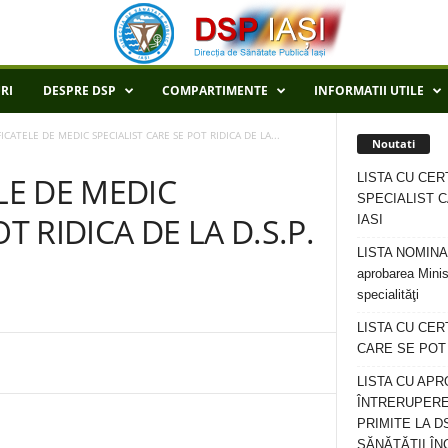
RI
DESPRE DSP
COMPARTIMENTE
INFORMATII UTILE
FICATELE DE MEDIC SPECIALIST CARE SE POT RIDICA DE LA...
Noutati
LISTA CU CER
LE DE MEDIC
SPECIALIST C
T RIDICA DE LA D.S.P.
IASI
LISTA NOMINALA
aprobarea Minis
specialităţi
LISTA CU CE
CARE SE POT R
LISTA CU APR
ÎNTRERUPERE
PRIMITE LA D
SĂNĂTĂȚII ÎN