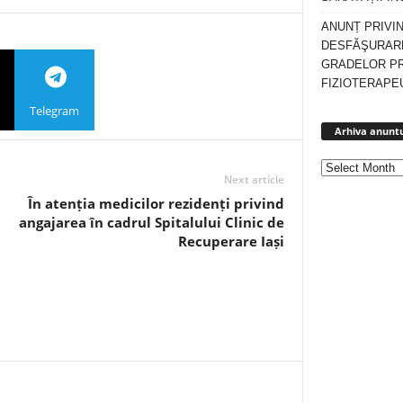
ANUNȚ PRIVI
DESFĂŞURARE
GRADELOR P
FIZIOTERAPEU
Telegram
Arhiva anuntu
Next article
În atenția medicilor rezidenți privind
angajarea în cadrul Spitalului Clinic de
Recuperare Iași