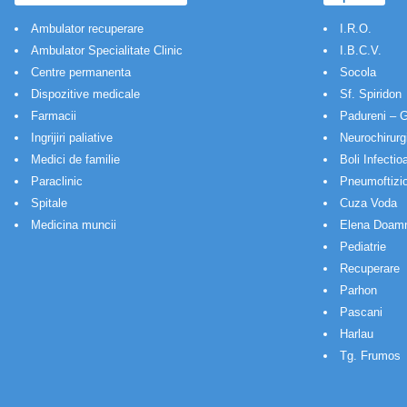
Ambulator recuperare
I.R.O.
Ambulator Specialitate Clinic
I.B.C.V.
Centre permanenta
Socola
Dispozitive medicale
Sf. Spiridon
Farmacii
Padureni – G
Ingrijiri paliative
Neurochirurg
Medici de familie
Boli Infectio
Paraclinic
Pneumoftizio
Spitale
Cuza Voda
Medicina muncii
Elena Doam
Pediatrie
Recuperare
Parhon
Pascani
Harlau
Tg. Frumos