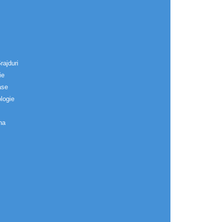
rajduri
ie
ase
logie
na