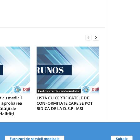
Certificate de conformitate
 cu medicii
LISTA CU CERTIFICATELE DE
au aprobarea
CONFORMITATE CARE SE POT
ătăţii de
RIDICA DE LA D.S.P. IASI
ialităţi
Furnizori de servicii medicale
Spitale