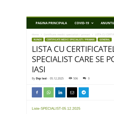
D
PAGINA PRINCIPALA
COVID-19
ANUNTU
S
P
Home
Certificate medici specialiști / primari
LISTA CU CERTI
I
RUNOS
CERTIFICATE MEDICI SPECIALIȘTI / PRIMARI
GENERAL
a
LISTA CU CERTIFICATE
s
i
SPECIALIST CARE SE PO
IASI
By
Dsp Iasi
-
05.12.2025
506
0
Liste-SPECIALIST-05.12.2025