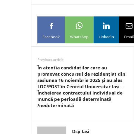
Facebook
WhatsApp
Linkedin
Email
Previous article
În atenția candidaților care au
promovat concursul de rezidențiat din
sesiunea 16 noiembrie 2025 și au ales
LOC/POST în Centrul Universitar Iași –
Încheierea contractului individual de
muncă pe perioadă determinată
/nedeterminată
Dsp Iasi