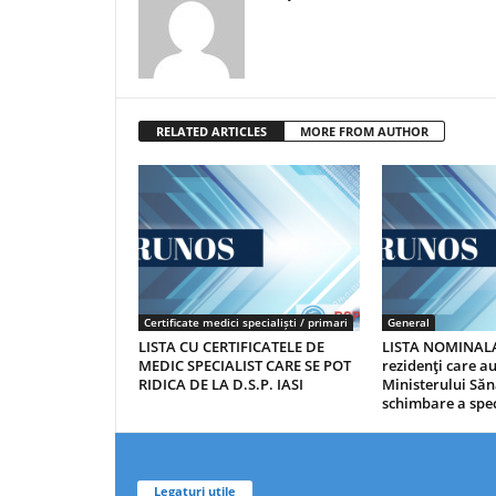
RELATED ARTICLES
MORE FROM AUTHOR
Certificate medici specialiști / primari
General
LISTA CU CERTIFICATELE DE
LISTA NOMINALA
MEDIC SPECIALIST CARE SE POT
rezidenţi care 
RIDICA DE LA D.S.P. IASI
Ministerului Săn
schimbare a spec
Legaturi utile