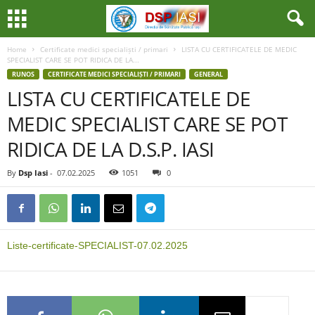
Home
Certificate medici specialiști / primari
LISTA CU CERTIFICATELE DE MEDIC
SPECIALIST CARE SE POT RIDICA DE LA...
RUNOS
CERTIFICATE MEDICI SPECIALIȘTI / PRIMARI
GENERAL
LISTA CU CERTIFICATELE DE
MEDIC SPECIALIST CARE SE POT
RIDICA DE LA D.S.P. IASI
By
Dsp Iasi
-
07.02.2025
1051
0
Liste-certificate-SPECIALIST-07.02.2025