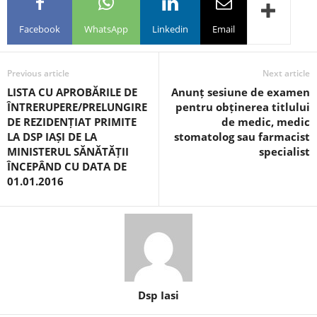
Facebook
WhatsApp
Linkedin
Email
Previous article
Next article
LISTA CU APROBĂRILE DE
Anunț sesiune de examen
ÎNTRERUPERE/PRELUNGIRE
pentru obținerea titlului
DE REZIDENȚIAT PRIMITE
de medic, medic
LA DSP IAȘI DE LA
stomatolog sau farmacist
MINISTERUL SĂNĂTĂȚII
specialist
ÎNCEPÂND CU DATA DE
01.01.2016
Dsp Iasi