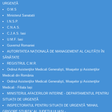
URGENȚĂ
O.M.S
Ministerul Sanatatii
I.N.S.P.
C.N.A.S.
C.J.A.S. Iasi
U.M.F. Iasi
Guvernul Romaniei
AUTORITATEA NAȚIONALĂ DE MANAGEMENT AL CALITĂȚII ÎN
SĂNĂTATE
REGISTRUL C.M.R.
Ordinul Asistenţilor Medicali Generalişti, Moaşelor şi Asistenţilor
Medicali din România
Ordinul Asistenţilor Medicali Generalişti, Moaşelor şi Asistenţilor
Medicali - Filiala Iași
MINISTERUL AFACERILOR INTERNE - DEPARTAMENTUL PENTRU
SITUAȚII DE URGENȚĂ
INSPECTORATUL PENTRU SITUAȚII DE URGENȚĂ “MIHAIL
GRIGORE STURZA” AL JUDETULUI IAȘI -