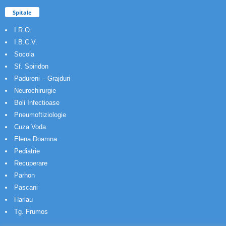
Spitale
I.R.O.
I.B.C.V.
Socola
Sf. Spiridon
Padureni – Grajduri
Neurochirurgie
Boli Infectioase
Pneumoftiziologie
Cuza Voda
Elena Doamna
Pediatrie
Recuperare
Parhon
Pascani
Harlau
Tg. Frumos