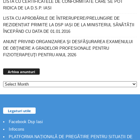
LISTA CU CERTIFICATELE DE CONFORMITATE CARE SE POT
RIDICA DE LA D.S.P. IASI
LISTA CU APROBĂRILE DE ÎNTRERUPERE/PRELUNGIRE DE
REZIDENȚIAT PRIMITE LA DSP IAȘI DE LA MINISTERUL SĂNĂTĂȚII
ÎNCEPÂND CU DATA DE 01.01.2016
ANUNȚ PRIVIND ORGANIZAREA ŞI DESFĂŞURAREA EXAMENULUI
DE OBŢINERE A GRADELOR PROFESIONALE PENTRU
FIZIOTERAPEUŢI PENTRU ANUL 2026
Arhiva
anunturi
Arhiva anunturi
Legaturi utile
Facebook Dsp Iasi
Infocons
PLATFORMA NAȚIONALĂ DE PREGĂTIRE PENTRU SITUAȚII DE