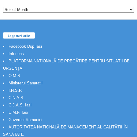
Legaturi utile
Facebook Dsp Iasi
Infocons
PLATFORMA NAȚIONALĂ DE PREGĂTIRE PENTRU SITUAȚII DE
URGENȚĂ
O.M.S
Ministerul Sanatatii
I.N.S.P.
C.N.A.S.
C.J.A.S. Iasi
U.M.F. Iasi
Guvernul Romaniei
AUTORITATEA NAȚIONALĂ DE MANAGEMENT AL CALITĂȚII ÎN
SĂNĂTATE