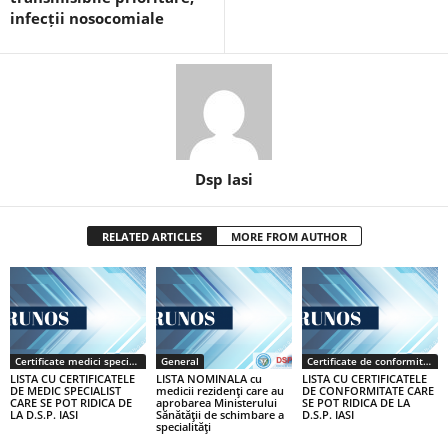
infecții nosocomiale
Dsp Iasi
RELATED ARTICLES
MORE FROM AUTHOR
Certificate medici specialiști / primari
General
Certificate de conformitate
LISTA CU CERTIFICATELE
LISTA NOMINALA cu
LISTA CU CERTIFICATELE
DE MEDIC SPECIALIST
medicii rezidenţi care au
DE CONFORMITATE CARE
CARE SE POT RIDICA DE
aprobarea Ministerului
SE POT RIDICA DE LA
LA D.S.P. IASI
Sănătăţii de schimbare a
D.S.P. IASI
specialităţi