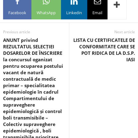
Facebook
WhatsApp
Linkedin
Email
Previous article
Next article
ANUNT privind
LISTA CU CERTIFICATELE DE
REZULTATUL SELECȚIEI
CONFORMITATE CARE SE
DOSARELOR DE ÎNSCRIERE
POT RIDICA DE LA D.S.P.
la concursul oganizat
IASI
pentru ocuparea postului
vacant de natură
contractuală de medic
primar – specialitatea
epidemiologie în cadrul
Compartimentului de
supraveghere
epidemiologică și control
boli transmisibile –
Colectiv supraveghere
epidemiologică , boli
transmisibile prioritare,