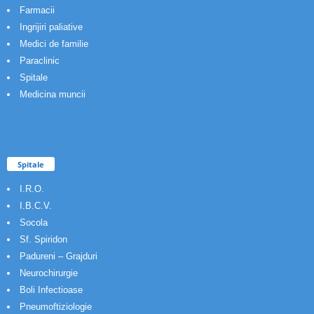
Farmacii
Ingrijiri paliative
Medici de familie
Paraclinic
Spitale
Medicina muncii
Spitale
I.R.O.
I.B.C.V.
Socola
Sf. Spiridon
Padureni – Grajduri
Neurochirurgie
Boli Infectioase
Pneumoftiziologie