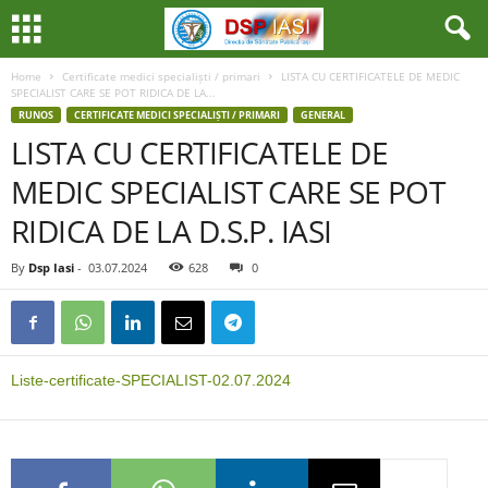
Home
Certificate medici specialiști / primari
LISTA CU CERTIFICATELE DE MEDIC
SPECIALIST CARE SE POT RIDICA DE LA...
RUNOS
CERTIFICATE MEDICI SPECIALIȘTI / PRIMARI
GENERAL
LISTA CU CERTIFICATELE DE
MEDIC SPECIALIST CARE SE POT
RIDICA DE LA D.S.P. IASI
By
Dsp Iasi
-
03.07.2024
628
0
Liste-certificate-SPECIALIST-02.07.2024