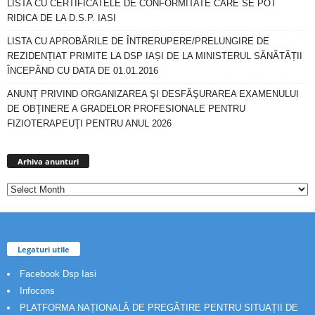
LISTA CU CERTIFICATELE DE CONFORMITATE CARE SE POT
RIDICA DE LA D.S.P. IASI
LISTA CU APROBĂRILE DE ÎNTRERUPERE/PRELUNGIRE DE
REZIDENȚIAT PRIMITE LA DSP IAȘI DE LA MINISTERUL SĂNĂTĂȚII
ÎNCEPÂND CU DATA DE 01.01.2016
ANUNȚ PRIVIND ORGANIZAREA ŞI DESFĂŞURAREA EXAMENULUI
DE OBŢINERE A GRADELOR PROFESIONALE PENTRU
FIZIOTERAPEUŢI PENTRU ANUL 2026
Arhiva
anunturi
Arhiva anunturi
Legaturi utile
Facebook Dsp Iasi
Infocons
PLATFORMA NAȚIONALĂ DE PREGĂTIRE PENTRU SITUAȚII DE