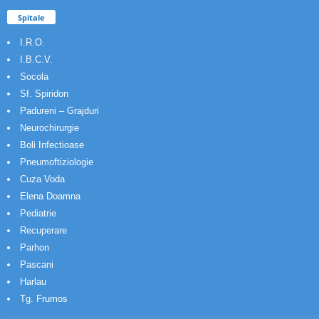
Spitale
I.R.O.
I.B.C.V.
Socola
Sf. Spiridon
Padureni – Grajduri
Neurochirurgie
Boli Infectioase
Pneumoftiziologie
Cuza Voda
Elena Doamna
Pediatrie
Recuperare
Parhon
Pascani
Harlau
Tg. Frumos