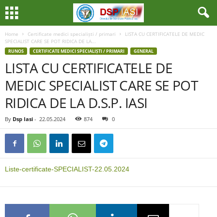
Home
Certificate medici specialiști / primari
LISTA CU CERTIFICATELE DE MEDIC
SPECIALIST CARE SE POT RIDICA DE LA...
RUNOS
CERTIFICATE MEDICI SPECIALIȘTI / PRIMARI
GENERAL
LISTA CU CERTIFICATELE DE
MEDIC SPECIALIST CARE SE POT
RIDICA DE LA D.S.P. IASI
By
Dsp Iasi
-
22.05.2024
874
0
Liste-certificate-SPECIALIST-22.05.2024