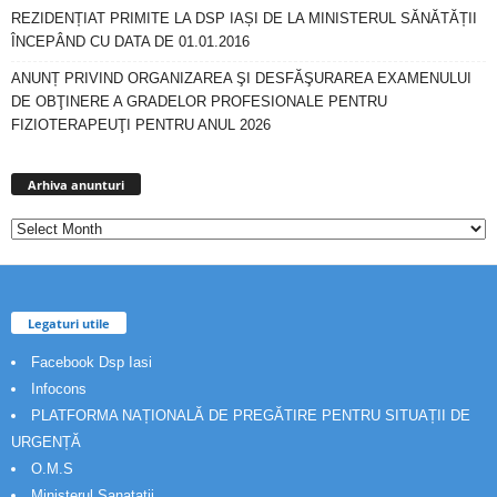
REZIDENȚIAT PRIMITE LA DSP IAȘI DE LA MINISTERUL SĂNĂTĂȚII
ÎNCEPÂND CU DATA DE 01.01.2016
ANUNȚ PRIVIND ORGANIZAREA ŞI DESFĂŞURAREA EXAMENULUI
DE OBŢINERE A GRADELOR PROFESIONALE PENTRU
FIZIOTERAPEUŢI PENTRU ANUL 2026
Arhiva
anunturi
Arhiva anunturi
Legaturi utile
Facebook Dsp Iasi
Infocons
PLATFORMA NAȚIONALĂ DE PREGĂTIRE PENTRU SITUAȚII DE
URGENȚĂ
O.M.S
Ministerul Sanatatii