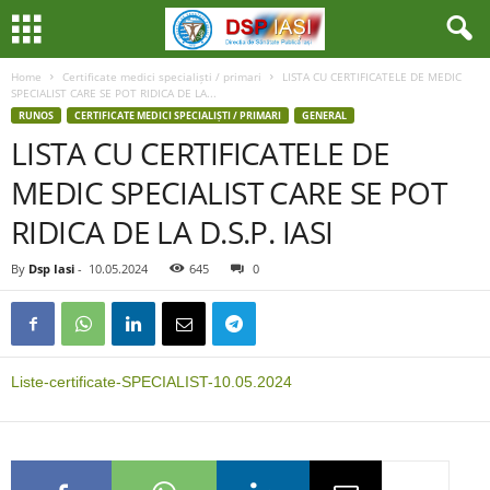
Home
Certificate medici specialiști / primari
LISTA CU CERTIFICATELE DE MEDIC
SPECIALIST CARE SE POT RIDICA DE LA...
RUNOS
CERTIFICATE MEDICI SPECIALIȘTI / PRIMARI
GENERAL
LISTA CU CERTIFICATELE DE
MEDIC SPECIALIST CARE SE POT
RIDICA DE LA D.S.P. IASI
By
Dsp Iasi
-
10.05.2024
645
0
Liste-certificate-SPECIALIST-10.05.2024