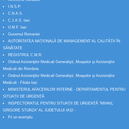
I.N.S.P.
C.N.A.S.
C.J.A.S. Iasi
U.M.F. Iasi
Guvernul Romaniei
AUTORITATEA NAȚIONALĂ DE MANAGEMENT AL CALITĂȚII ÎN
SĂNĂTATE
REGISTRUL C.M.R.
Ordinul Asistenţilor Medicali Generalişti, Moaşelor şi Asistenţilor
Medicali din România
Ordinul Asistenţilor Medicali Generalişti, Moaşelor şi Asistenţilor
Medicali - Filiala Iași
MINISTERUL AFACERILOR INTERNE - DEPARTAMENTUL PENTRU
SITUAȚII DE URGENȚĂ
INSPECTORATUL PENTRU SITUAȚII DE URGENȚĂ “MIHAIL
GRIGORE STURZA” AL JUDETULUI IAȘI -
Fii un exemplu