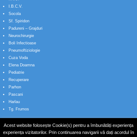
I.B.C.V.
Socola
Sf. Spiridon
Padureni – Grajduri
Neurochirurgie
Boli Infectioase
Pneumoftiziologie
Cuza Voda
Elena Doamna
Pediatrie
Recuperare
Parhon
Pascani
Harlau
Tg. Frumos
Acest website folosește Cookie(s) pentru a îmbunătăți experiența
experiența vizitatorilor. Prin continuarea navigarii vă dați acordul în