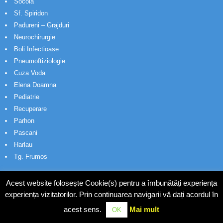
Socola
Sf. Spiridon
Padureni – Grajduri
Neurochirurgie
Boli Infectioase
Pneumoftiziologie
Cuza Voda
Elena Doamna
Pediatrie
Recuperare
Parhon
Pascani
Harlau
Tg. Frumos
Acest website folosește Cookie(s) pentru a îmbunătăți experiența
experiența vizitatorilor. Prin continuarea navigarii vă dați acordul în
acest sens.
Mai mult
OK
© Wakatech