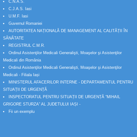
C.N.A.S.
C.J.A.S. Iasi
U.M.F. Iasi
Guvernul Romaniei
AUTORITATEA NAȚIONALĂ DE MANAGEMENT AL CALITĂȚII ÎN
SĂNĂTATE
REGISTRUL C.M.R.
Ordinul Asistenţilor Medicali Generalişti, Moaşelor şi Asistenţilor
Medicali din România
Ordinul Asistenţilor Medicali Generalişti, Moaşelor şi Asistenţilor
Medicali - Filiala Iași
MINISTERUL AFACERILOR INTERNE - DEPARTAMENTUL PENTRU
SITUAȚII DE URGENȚĂ
INSPECTORATUL PENTRU SITUAȚII DE URGENȚĂ “MIHAIL
GRIGORE STURZA” AL JUDETULUI IAȘI -
Fii un exemplu