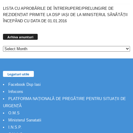
LISTA CU APROBĂRILE DE ÎNTRERUPERE/PRELUNGIRE DE
REZIDENȚIAT PRIMITE LA DSP IAȘI DE LA MINISTERUL SĂNĂTĂȚII
ÎNCEPÂND CU DATA DE 01.01.2016
Arhiva
anunturi
Arhiva anunturi
Legaturi utile
Facebook Dsp Iasi
Infocons
PLATFORMA NAȚIONALĂ DE PREGĂTIRE PENTRU SITUAȚII DE
URGENȚĂ
O.M.S
Ministerul Sanatatii
I.N.S.P.