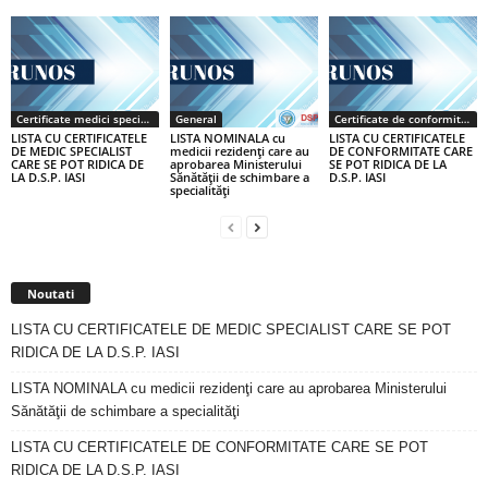
Certificate medici specialiști / primari
General
Certificate de conformitate
LISTA CU CERTIFICATELE
LISTA NOMINALA cu
LISTA CU CERTIFICATELE
DE MEDIC SPECIALIST
medicii rezidenţi care au
DE CONFORMITATE CARE
CARE SE POT RIDICA DE
aprobarea Ministerului
SE POT RIDICA DE LA
LA D.S.P. IASI
Sănătăţii de schimbare a
D.S.P. IASI
specialităţi
Noutati
LISTA CU CERTIFICATELE DE MEDIC SPECIALIST CARE SE POT
RIDICA DE LA D.S.P. IASI
LISTA NOMINALA cu medicii rezidenţi care au aprobarea Ministerului
Sănătăţii de schimbare a specialităţi
LISTA CU CERTIFICATELE DE CONFORMITATE CARE SE POT
RIDICA DE LA D.S.P. IASI