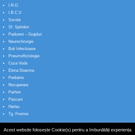
I.R.O.
I.B.C.V.
Socola
Sf. Spiridon
Padureni – Grajduri
Neurochirurgie
Boli Infectioase
Pneumoftiziologie
Cuza Voda
Elena Doamna
Pediatrie
Recuperare
Parhon
Pascani
Harlau
Tg. Frumos
Acest website folosește Cookie(s) pentru a îmbunătăți experiența