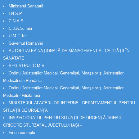
Ministerul Sanatatii
I.N.S.P.
C.N.A.S.
C.J.A.S. Iasi
U.M.F. Iasi
Guvernul Romaniei
AUTORITATEA NAȚIONALĂ DE MANAGEMENT AL CALITĂȚII ÎN
SĂNĂTATE
REGISTRUL C.M.R.
Ordinul Asistenţilor Medicali Generalişti, Moaşelor şi Asistenţilor
Medicali din România
Ordinul Asistenţilor Medicali Generalişti, Moaşelor şi Asistenţilor
Medicali - Filiala Iași
MINISTERUL AFACERILOR INTERNE - DEPARTAMENTUL PENTRU
SITUAȚII DE URGENȚĂ
INSPECTORATUL PENTRU SITUAȚII DE URGENȚĂ “MIHAIL
GRIGORE STURZA” AL JUDETULUI IAȘI -
Fii un exemplu