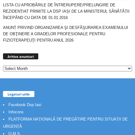
LISTA CU APROBĂRILE DE ÎNTRERUPERE/PRELUNGIRE DE
REZIDENȚIAT PRIMITE LA DSP IAȘI DE LA MINISTERUL SĂNĂTĂȚII
ÎNCEPÂND CU DATA DE 01.01.2016
ANUNȚ PRIVIND ORGANIZAREA ŞI DESFĂŞURAREA EXAMENULUI
DE OBŢINERE A GRADELOR PROFESIONALE PENTRU
FIZIOTERAPEUŢI PENTRU ANUL 2026
Arhiva
anunturi
Arhiva anunturi
Legaturi utile
Facebook Dsp Iasi
Infocons
PLATFORMA NAȚIONALĂ DE PREGĂTIRE PENTRU SITUAȚII DE
URGENȚĂ
O.M.S