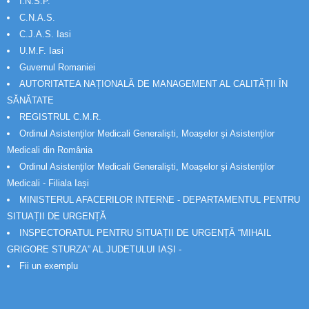
I.N.S.P.
C.N.A.S.
C.J.A.S. Iasi
U.M.F. Iasi
Guvernul Romaniei
AUTORITATEA NAȚIONALĂ DE MANAGEMENT AL CALITĂȚII ÎN
SĂNĂTATE
REGISTRUL C.M.R.
Ordinul Asistenţilor Medicali Generalişti, Moaşelor şi Asistenţilor
Medicali din România
Ordinul Asistenţilor Medicali Generalişti, Moaşelor şi Asistenţilor
Medicali - Filiala Iași
MINISTERUL AFACERILOR INTERNE - DEPARTAMENTUL PENTRU
SITUAȚII DE URGENȚĂ
INSPECTORATUL PENTRU SITUAȚII DE URGENȚĂ “MIHAIL
GRIGORE STURZA” AL JUDETULUI IAȘI -
Fii un exemplu