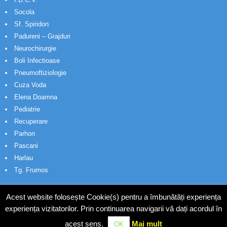
Socola
Sf. Spiridon
Padureni – Grajduri
Neurochirurgie
Boli Infectioase
Pneumoftiziologie
Cuza Voda
Elena Doamna
Pediatrie
Recuperare
Parhon
Pascani
Harlau
Tg. Frumos
Acest website folosește Cookie(s) pentru a îmbunătăți experiența
experiența vizitatorilor. Prin continuarea navigarii vă dați acordul în
acest sens.
Mai mult
OK
© Wakatech