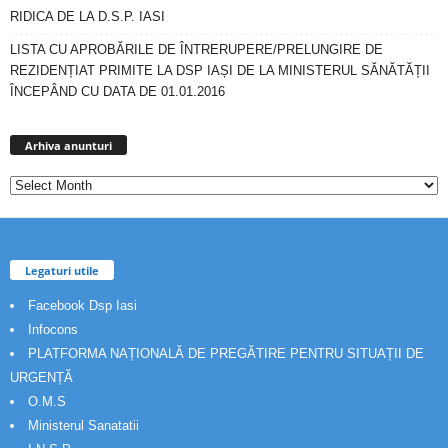
RIDICA DE LA D.S.P. IASI
LISTA CU APROBĂRILE DE ÎNTRERUPERE/PRELUNGIRE DE
REZIDENȚIAT PRIMITE LA DSP IAȘI DE LA MINISTERUL SĂNĂTĂȚII
ÎNCEPÂND CU DATA DE 01.01.2016
Arhiva
anunturi
Arhiva anunturi
Legaturi utile
Facebook Dsp Iasi
Infocons
PLATFORMA NAȚIONALĂ DE PREGĂTIRE PENTRU SITUAȚII DE
URGENȚĂ
O.M.S
Ministerul Sanatatii