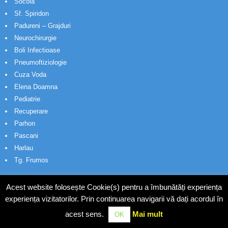
Socola
Sf. Spiridon
Padureni – Grajduri
Neurochirurgie
Boli Infectioase
Pneumoftiziologie
Cuza Voda
Elena Doamna
Pediatrie
Recuperare
Parhon
Pascani
Harlau
Tg. Frumos
Acest website folosește Cookie(s) pentru a îmbunătăți experiența
experiența vizitatorilor. Prin continuarea navigarii vă dați acordul în
acest sens.
Mai mult
OK
© Wakatech