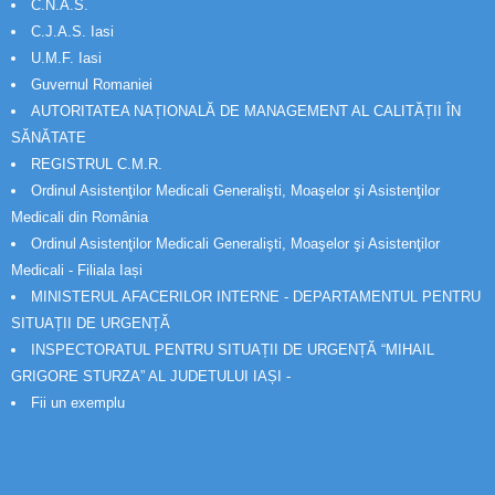
C.N.A.S.
C.J.A.S. Iasi
U.M.F. Iasi
Guvernul Romaniei
AUTORITATEA NAȚIONALĂ DE MANAGEMENT AL CALITĂȚII ÎN
SĂNĂTATE
REGISTRUL C.M.R.
Ordinul Asistenţilor Medicali Generalişti, Moaşelor şi Asistenţilor
Medicali din România
Ordinul Asistenţilor Medicali Generalişti, Moaşelor şi Asistenţilor
Medicali - Filiala Iași
MINISTERUL AFACERILOR INTERNE - DEPARTAMENTUL PENTRU
SITUAȚII DE URGENȚĂ
INSPECTORATUL PENTRU SITUAȚII DE URGENȚĂ “MIHAIL
GRIGORE STURZA” AL JUDETULUI IAȘI -
Fii un exemplu