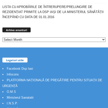
LISTA CU APROBĂRILE DE ÎNTRERUPERE/PRELUNGIRE DE
REZIDENȚIAT PRIMITE LA DSP IAȘI DE LA MINISTERUL SĂNĂTĂȚII
ÎNCEPÂND CU DATA DE 01.01.2016
Arhiva
anunturi
Arhiva anunturi
Legaturi utile
Facebook Dsp Iasi
Infocons
PLATFORMA NAȚIONALĂ DE PREGĂTIRE PENTRU SITUAȚII DE
URGENȚĂ
O.M.S
Ministerul Sanatatii
I.N.S.P.