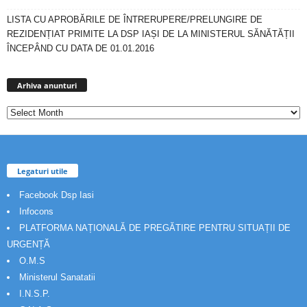
LISTA CU APROBĂRILE DE ÎNTRERUPERE/PRELUNGIRE DE
REZIDENȚIAT PRIMITE LA DSP IAȘI DE LA MINISTERUL SĂNĂTĂȚII
ÎNCEPÂND CU DATA DE 01.01.2016
Arhiva
anunturi
Arhiva anunturi
Legaturi utile
Facebook Dsp Iasi
Infocons
PLATFORMA NAȚIONALĂ DE PREGĂTIRE PENTRU SITUAȚII DE
URGENȚĂ
O.M.S
Ministerul Sanatatii
I.N.S.P.