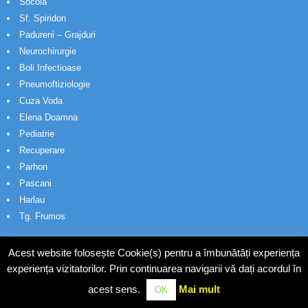
Socola
Sf. Spiridon
Padureni – Grajduri
Neurochirurgie
Boli Infectioase
Pneumoftiziologie
Cuza Voda
Elena Doamna
Pediatrie
Recuperare
Parhon
Pascani
Harlau
Tg. Frumos
Acest website folosește Cookie(s) pentru a îmbunătăți experiența
experiența vizitatorilor. Prin continuarea navigarii vă dați acordul în
acest sens.
Mai mult
OK
© Wakatech