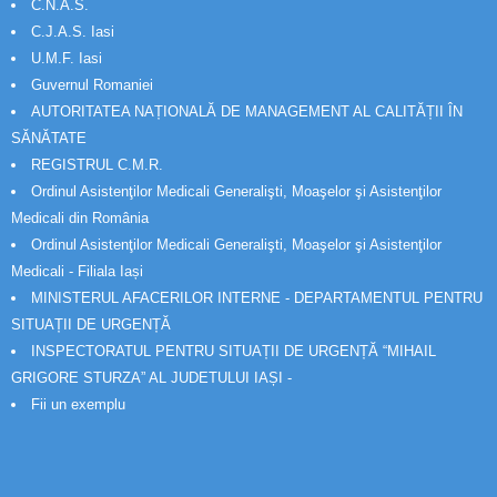
C.N.A.S.
C.J.A.S. Iasi
U.M.F. Iasi
Guvernul Romaniei
AUTORITATEA NAȚIONALĂ DE MANAGEMENT AL CALITĂȚII ÎN
SĂNĂTATE
REGISTRUL C.M.R.
Ordinul Asistenţilor Medicali Generalişti, Moaşelor şi Asistenţilor
Medicali din România
Ordinul Asistenţilor Medicali Generalişti, Moaşelor şi Asistenţilor
Medicali - Filiala Iași
MINISTERUL AFACERILOR INTERNE - DEPARTAMENTUL PENTRU
SITUAȚII DE URGENȚĂ
INSPECTORATUL PENTRU SITUAȚII DE URGENȚĂ “MIHAIL
GRIGORE STURZA” AL JUDETULUI IAȘI -
Fii un exemplu