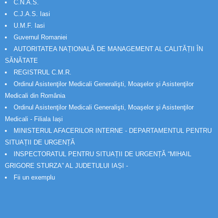
C.N.A.S.
C.J.A.S. Iasi
U.M.F. Iasi
Guvernul Romaniei
AUTORITATEA NAȚIONALĂ DE MANAGEMENT AL CALITĂȚII ÎN
SĂNĂTATE
REGISTRUL C.M.R.
Ordinul Asistenţilor Medicali Generalişti, Moaşelor şi Asistenţilor
Medicali din România
Ordinul Asistenţilor Medicali Generalişti, Moaşelor şi Asistenţilor
Medicali - Filiala Iași
MINISTERUL AFACERILOR INTERNE - DEPARTAMENTUL PENTRU
SITUAȚII DE URGENȚĂ
INSPECTORATUL PENTRU SITUAȚII DE URGENȚĂ “MIHAIL
GRIGORE STURZA” AL JUDETULUI IAȘI -
Fii un exemplu