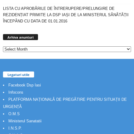
LISTA CU APROBĂRILE DE ÎNTRERUPERE/PRELUNGIRE DE
REZIDENȚIAT PRIMITE LA DSP IAȘI DE LA MINISTERUL SĂNĂTĂȚII
ÎNCEPÂND CU DATA DE 01.01.2016
Arhiva
anunturi
Arhiva anunturi
Legaturi utile
Facebook Dsp Iasi
Infocons
PLATFORMA NAȚIONALĂ DE PREGĂTIRE PENTRU SITUAȚII DE
URGENȚĂ
O.M.S
Ministerul Sanatatii
I.N.S.P.