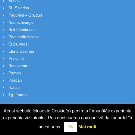
Socola
Sf. Spiridon
Padureni – Grajduri
Neurochirurgie
Boli Infectioase
Pneumoftiziologie
Cuza Voda
Elena Doamna
Pediatrie
Recuperare
Parhon
Pascani
Harlau
Tg. Frumos
Acest website folosește Cookie(s) pentru a îmbunătăți experiența
experiența vizitatorilor. Prin continuarea navigarii vă dați acordul în
acest sens.
Mai mult
OK
© Wakatech