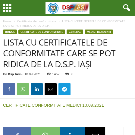
Home
Certificate de conformitate
LISTA CU CERTIFICATELE DE CONFORMITATE
CARE SE POT RIDICA DE LA D.S.P....
RUNOS
CERTIFICATE DE CONFORMITATE
GENERAL
MEDICI REZIDENTI
LISTA CU CERTIFICATELE DE
CONFORMITATE CARE SE POT
RIDICA DE LA D.S.P. IAȘI
By
Dsp Iasi
-
10.09.2021
1462
0
CERTIFICATE CONFORMITATE MEDICI 10.09.2021