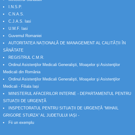
I.N.S.P.
C.N.A.S.
C.J.A.S. Iasi
U.M.F. Iasi
Guvernul Romaniei
AUTORITATEA NAȚIONALĂ DE MANAGEMENT AL CALITĂȚII ÎN
SĂNĂTATE
REGISTRUL C.M.R.
Ordinul Asistenţilor Medicali Generalişti, Moaşelor şi Asistenţilor
Medicali din România
Ordinul Asistenţilor Medicali Generalişti, Moaşelor şi Asistenţilor
Medicali - Filiala Iași
MINISTERUL AFACERILOR INTERNE - DEPARTAMENTUL PENTRU
SITUAȚII DE URGENȚĂ
INSPECTORATUL PENTRU SITUAȚII DE URGENȚĂ “MIHAIL
GRIGORE STURZA” AL JUDETULUI IAȘI -
Fii un exemplu