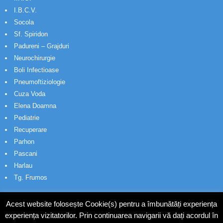
I.B.C.V.
Socola
Sf. Spiridon
Padureni – Grajduri
Neurochirurgie
Boli Infectioase
Pneumoftiziologie
Cuza Voda
Elena Doamna
Pediatrie
Recuperare
Parhon
Pascani
Harlau
Tg. Frumos
Acest website folosește Cookie(s) pentru a îmbunătăți experiența
experiența vizitatorilor. Prin continuarea navigarii vă dați acordul în