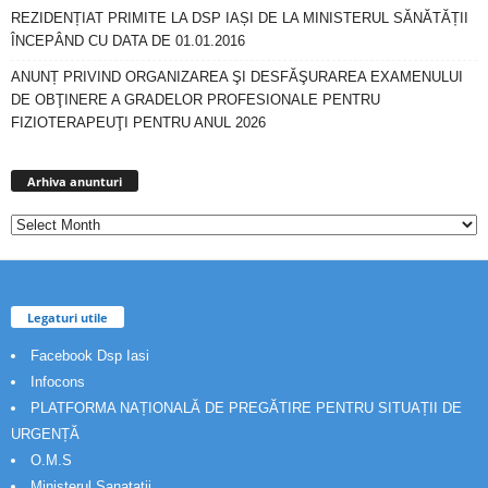
REZIDENȚIAT PRIMITE LA DSP IAȘI DE LA MINISTERUL SĂNĂTĂȚII
ÎNCEPÂND CU DATA DE 01.01.2016
ANUNȚ PRIVIND ORGANIZAREA ŞI DESFĂŞURAREA EXAMENULUI
DE OBŢINERE A GRADELOR PROFESIONALE PENTRU
FIZIOTERAPEUŢI PENTRU ANUL 2026
Arhiva
anunturi
Arhiva anunturi
Legaturi utile
Facebook Dsp Iasi
Infocons
PLATFORMA NAȚIONALĂ DE PREGĂTIRE PENTRU SITUAȚII DE
URGENȚĂ
O.M.S
Ministerul Sanatatii