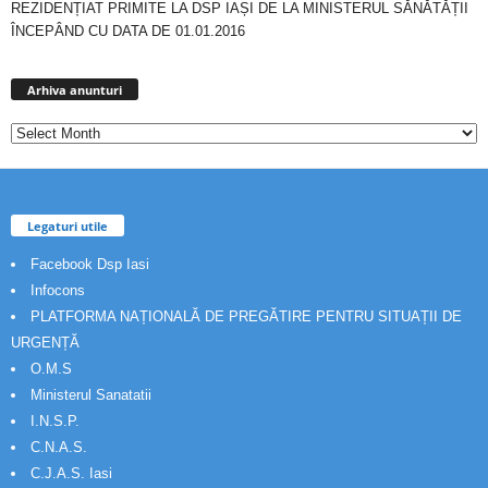
REZIDENȚIAT PRIMITE LA DSP IAȘI DE LA MINISTERUL SĂNĂTĂȚII
ÎNCEPÂND CU DATA DE 01.01.2016
Arhiva
anunturi
Arhiva anunturi
Legaturi utile
Facebook Dsp Iasi
Infocons
PLATFORMA NAȚIONALĂ DE PREGĂTIRE PENTRU SITUAȚII DE
URGENȚĂ
O.M.S
Ministerul Sanatatii
I.N.S.P.
C.N.A.S.
C.J.A.S. Iasi