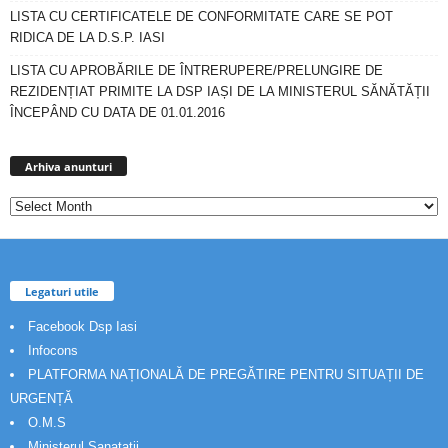
LISTA CU CERTIFICATELE DE CONFORMITATE CARE SE POT
RIDICA DE LA D.S.P. IASI
LISTA CU APROBĂRILE DE ÎNTRERUPERE/PRELUNGIRE DE
REZIDENȚIAT PRIMITE LA DSP IAȘI DE LA MINISTERUL SĂNĂTĂȚII
ÎNCEPÂND CU DATA DE 01.01.2016
Arhiva
anunturi
Arhiva anunturi
Legaturi utile
Facebook Dsp Iasi
Infocons
PLATFORMA NAȚIONALĂ DE PREGĂTIRE PENTRU SITUAȚII DE
URGENȚĂ
O.M.S
Ministerul Sanatatii