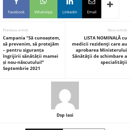
Facebook
WhatsApp
Linkedin
Email
Previous article
Next article
Campania “Să cunoaștem,
LISTA NOMINALĂ cu
să prevenim, să protejăm
medicii rezidenţi care au
– pentru siguranța
aprobarea Ministerului
îngrijirii sănătății mamei
Sănătăţii de schimbare a
și nou-născutului!”
specialităţii
Septembrie 2021
Dsp Iasi