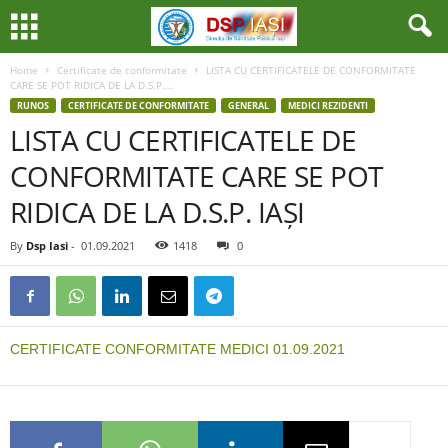
Home
Certificate de conformitate
LISTA CU CERTIFICATELE DE CONFORMITATE
CARE SE POT RIDICA DE LA D.S.P....
RUNOS
CERTIFICATE DE CONFORMITATE
GENERAL
MEDICI REZIDENTI
LISTA CU CERTIFICATELE DE
CONFORMITATE CARE SE POT
RIDICA DE LA D.S.P. IAȘI
By
Dsp Iasi
-
01.09.2021
1418
0
CERTIFICATE CONFORMITATE MEDICI 01.09.2021