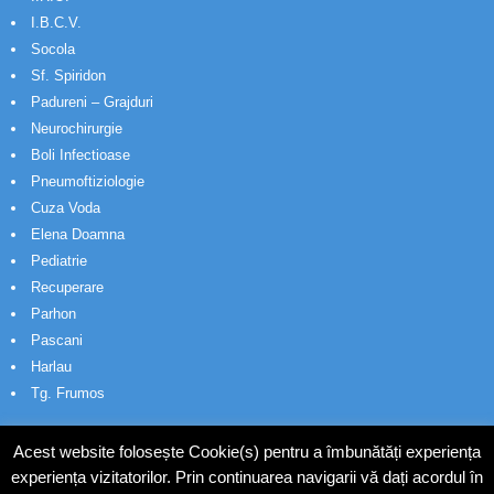
I.B.C.V.
Socola
Sf. Spiridon
Padureni – Grajduri
Neurochirurgie
Boli Infectioase
Pneumoftiziologie
Cuza Voda
Elena Doamna
Pediatrie
Recuperare
Parhon
Pascani
Harlau
Tg. Frumos
Acest website folosește Cookie(s) pentru a îmbunătăți experiența
experiența vizitatorilor. Prin continuarea navigarii vă dați acordul în