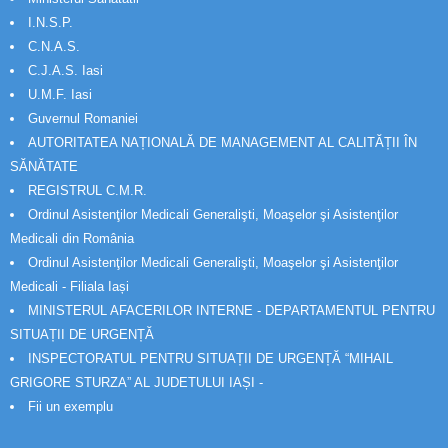
I.N.S.P.
C.N.A.S.
C.J.A.S. Iasi
U.M.F. Iasi
Guvernul Romaniei
AUTORITATEA NAȚIONALĂ DE MANAGEMENT AL CALITĂȚII ÎN
SĂNĂTATE
REGISTRUL C.M.R.
Ordinul Asistenţilor Medicali Generalişti, Moaşelor şi Asistenţilor
Medicali din România
Ordinul Asistenţilor Medicali Generalişti, Moaşelor şi Asistenţilor
Medicali - Filiala Iași
MINISTERUL AFACERILOR INTERNE - DEPARTAMENTUL PENTRU
SITUAȚII DE URGENȚĂ
INSPECTORATUL PENTRU SITUAȚII DE URGENȚĂ “MIHAIL
GRIGORE STURZA” AL JUDETULUI IAȘI -
Fii un exemplu