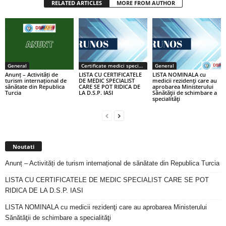
RELATED ARTICLES
MORE FROM AUTHOR
General
Certificate medici specialiști / primari
General
Anunț – Activități de
LISTA CU CERTIFICATELE
LISTA NOMINALA cu
turism internațional de
DE MEDIC SPECIALIST
medicii rezidenţi care au
sănătate din Republica
CARE SE POT RIDICA DE
aprobarea Ministerului
Turcia
LA D.S.P. IASI
Sănătăţii de schimbare a
specialităţi
Noutati
Anunț – Activități de turism internațional de sănătate din Republica Turcia
LISTA CU CERTIFICATELE DE MEDIC SPECIALIST CARE SE POT
RIDICA DE LA D.S.P. IASI
LISTA NOMINALA cu medicii rezidenţi care au aprobarea Ministerului
Sănătăţii de schimbare a specialităţi