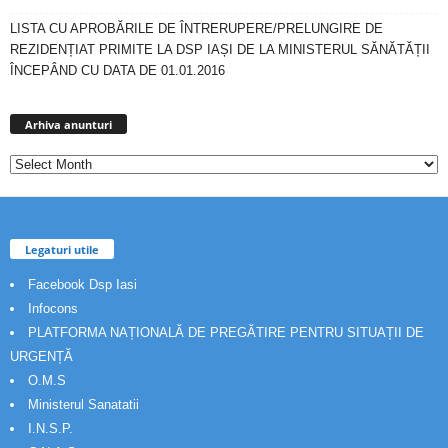
LISTA CU APROBĂRILE DE ÎNTRERUPERE/PRELUNGIRE DE
REZIDENȚIAT PRIMITE LA DSP IAȘI DE LA MINISTERUL SĂNĂTĂȚII
ÎNCEPÂND CU DATA DE 01.01.2016
Arhiva
anunturi
Arhiva anunturi
Legaturi utile
Facebook Dsp Iasi
Infocons
PLATFORMA NAȚIONALĂ DE PREGĂTIRE PENTRU SITUAȚII DE
URGENȚĂ
O.M.S
Ministerul Sanatatii
I.N.S.P.