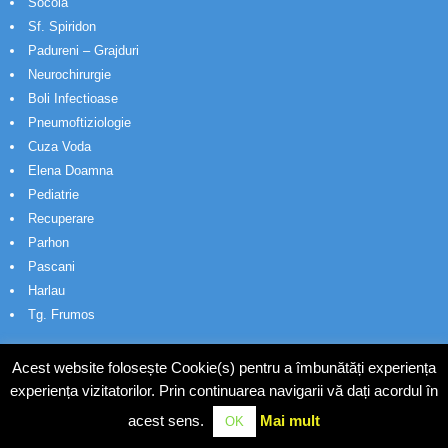
Socola
Sf. Spiridon
Padureni – Grajduri
Neurochirurgie
Boli Infectioase
Pneumoftiziologie
Cuza Voda
Elena Doamna
Pediatrie
Recuperare
Parhon
Pascani
Harlau
Tg. Frumos
Acest website folosește Cookie(s) pentru a îmbunătăți experiența
experiența vizitatorilor. Prin continuarea navigarii vă dați acordul în
acest sens.
Mai mult
OK
© Wakatech