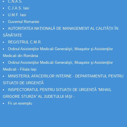
C.N.A.S.
C.J.A.S. Iasi
U.M.F. Iasi
Guvernul Romaniei
AUTORITATEA NAȚIONALĂ DE MANAGEMENT AL CALITĂȚII ÎN
SĂNĂTATE
REGISTRUL C.M.R.
Ordinul Asistenţilor Medicali Generalişti, Moaşelor şi Asistenţilor
Medicali din România
Ordinul Asistenţilor Medicali Generalişti, Moaşelor şi Asistenţilor
Medicali - Filiala Iași
MINISTERUL AFACERILOR INTERNE - DEPARTAMENTUL PENTRU
SITUAȚII DE URGENȚĂ
INSPECTORATUL PENTRU SITUAȚII DE URGENȚĂ “MIHAIL
GRIGORE STURZA” AL JUDETULUI IAȘI -
Fii un exemplu