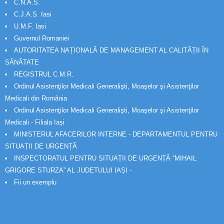
C.N.A.S.
C.J.A.S. Iasi
U.M.F. Iasi
Guvernul Romaniei
AUTORITATEA NAȚIONALĂ DE MANAGEMENT AL CALITĂȚII ÎN
SĂNĂTATE
REGISTRUL C.M.R.
Ordinul Asistenţilor Medicali Generalişti, Moaşelor şi Asistenţilor
Medicali din România
Ordinul Asistenţilor Medicali Generalişti, Moaşelor şi Asistenţilor
Medicali - Filiala Iași
MINISTERUL AFACERILOR INTERNE - DEPARTAMENTUL PENTRU
SITUAȚII DE URGENȚĂ
INSPECTORATUL PENTRU SITUAȚII DE URGENȚĂ “MIHAIL
GRIGORE STURZA” AL JUDETULUI IAȘI -
Fii un exemplu