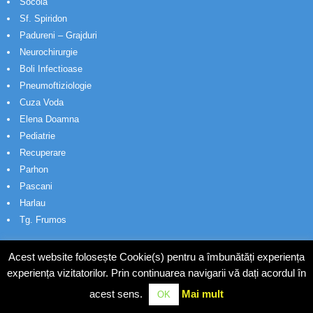
Socola
Sf. Spiridon
Padureni – Grajduri
Neurochirurgie
Boli Infectioase
Pneumoftiziologie
Cuza Voda
Elena Doamna
Pediatrie
Recuperare
Parhon
Pascani
Harlau
Tg. Frumos
Acest website folosește Cookie(s) pentru a îmbunătăți experiența
experiența vizitatorilor. Prin continuarea navigarii vă dați acordul în
acest sens.
Mai mult
OK
© Wakatech