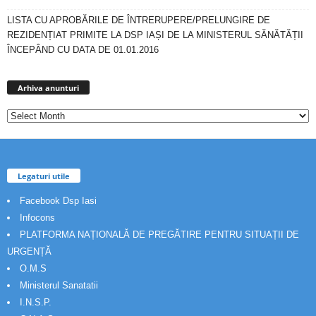
LISTA CU APROBĂRILE DE ÎNTRERUPERE/PRELUNGIRE DE
REZIDENȚIAT PRIMITE LA DSP IAȘI DE LA MINISTERUL SĂNĂTĂȚII
ÎNCEPÂND CU DATA DE 01.01.2016
Arhiva
anunturi
Arhiva anunturi
Legaturi utile
Facebook Dsp Iasi
Infocons
PLATFORMA NAȚIONALĂ DE PREGĂTIRE PENTRU SITUAȚII DE
URGENȚĂ
O.M.S
Ministerul Sanatatii
I.N.S.P.