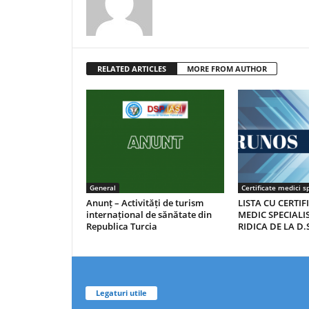
RELATED ARTICLES
MORE FROM AUTHOR
General
Certificate medici sp
Anunț – Activități de turism
LISTA CU CERTIF
internațional de sănătate din
MEDIC SPECIALIS
Republica Turcia
RIDICA DE LA D.S
Legaturi utile