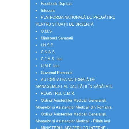
Facebook Dsp Iasi
Infocons
PLATFORMA NAȚIONALĂ DE PREGĂTIRE
PENTRU SITUAȚII DE URGENȚĂ
O.M.S
Ministerul Sanatatii
I.N.S.P.
C.N.A.S.
C.J.A.S. Iasi
U.M.F. Iasi
Guvernul Romaniei
AUTORITATEA NAȚIONALĂ DE
MANAGEMENT AL CALITĂȚII ÎN SĂNĂTATE
REGISTRUL C.M.R.
Ordinul Asistenţilor Medicali Generalişti,
Moaşelor şi Asistenţilor Medicali din România
Ordinul Asistenţilor Medicali Generalişti,
Moaşelor şi Asistenţilor Medicali - Filiala Iași
MINISTERUL AFACERILOR INTERNE -