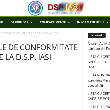
RI
DESPRE DSP
COMPARTIMENTE
INFORMATII UTILE
E CONFORMITATE CARE SE POT RIDICA DE LA D.S.P....
Noutati
Anunț – Activită
ELE DE CONFORMITATE
sănătate din Re
 LA D.S.P. IASI
LISTA CU CER
SPECIALIST C
IASI
LISTA NOMINALA
aprobarea Minis
specialităţi
LISTA CU CE
CARE SE POT R
LISTA CU APR