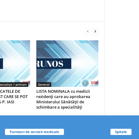
ecialiști / primari
General
ICATELE DE
LISTA NOMINALA cu medicii
T CARE SE POT
rezidenţi care au aprobarea
.P. IASI
Ministerului Sănătăţii de
schimbare a specialităţi
Furnizori de servicii medicale
Spitale