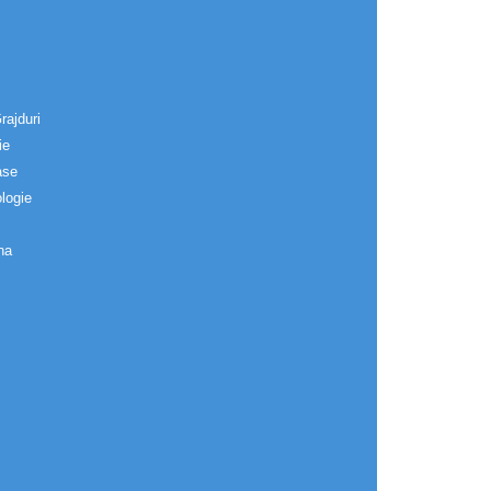
rajduri
ie
ase
logie
na