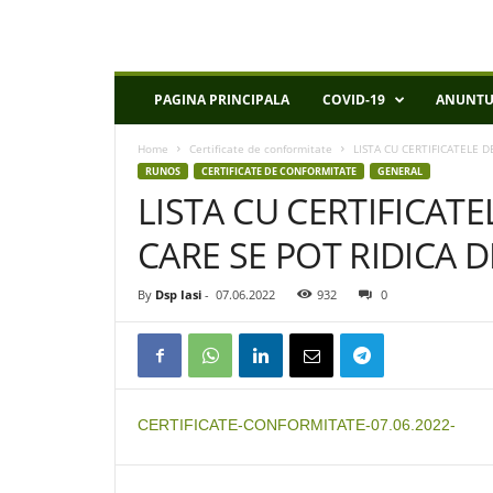
D
PAGINA PRINCIPALA
COVID-19
ANUNTU
S
P
Home
Certificate de conformitate
LISTA CU CERTIFICATELE D
I
RUNOS
CERTIFICATE DE CONFORMITATE
GENERAL
a
LISTA CU CERTIFICAT
s
i
CARE SE POT RIDICA DE
By
Dsp Iasi
-
07.06.2022
932
0
CERTIFICATE-CONFORMITATE-07.06.2022-