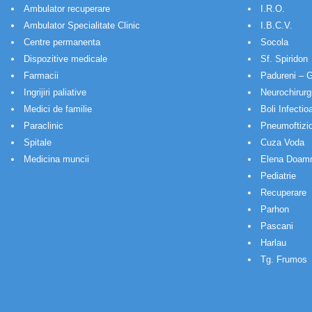
Ambulator recuperare
I.R.O.
Ambulator Specialitate Clinic
I.B.C.V.
Centre permanenta
Socola
Dispozitive medicale
Sf. Spiridon
Farmacii
Padureni – G
Ingrijiri paliative
Neurochirurg
Medici de familie
Boli Infectio
Paraclinic
Pneumoftizio
Spitale
Cuza Voda
Medicina muncii
Elena Doam
Pediatrie
Recuperare
Parhon
Pascani
Harlau
Tg. Frumos