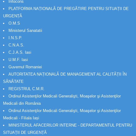
Infocons
PLATFORMA NAȚIONALĂ DE PREGĂTIRE PENTRU SITUAȚII DE
URGENȚĂ
O.M.S
Ministerul Sanatatii
I.N.S.P.
C.N.A.S.
C.J.A.S. Iasi
U.M.F. Iasi
Guvernul Romaniei
AUTORITATEA NAȚIONALĂ DE MANAGEMENT AL CALITĂȚII ÎN
SĂNĂTATE
REGISTRUL C.M.R.
Ordinul Asistenţilor Medicali Generalişti, Moaşelor şi Asistenţilor
Medicali din România
Ordinul Asistenţilor Medicali Generalişti, Moaşelor şi Asistenţilor
Medicali - Filiala Iași
MINISTERUL AFACERILOR INTERNE - DEPARTAMENTUL PENTRU
SITUAȚII DE URGENȚĂ