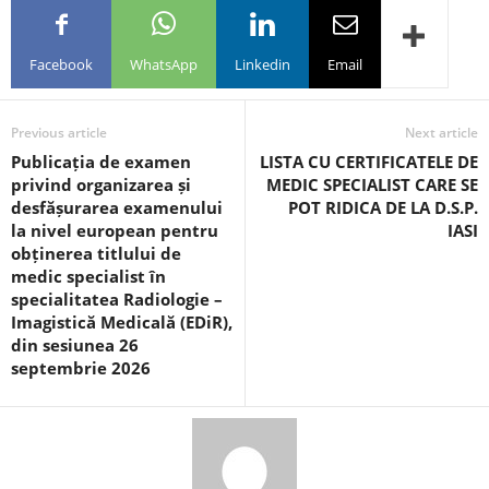
Facebook
WhatsApp
Linkedin
Email
Previous article
Next article
Publicația de examen
LISTA CU CERTIFICATELE DE
privind organizarea și
MEDIC SPECIALIST CARE SE
desfășurarea examenului
POT RIDICA DE LA D.S.P.
la nivel european pentru
IASI
obținerea titlului de
medic specialist în
specialitatea Radiologie –
Imagistică Medicală (EDiR),
din sesiunea 26
septembrie 2026