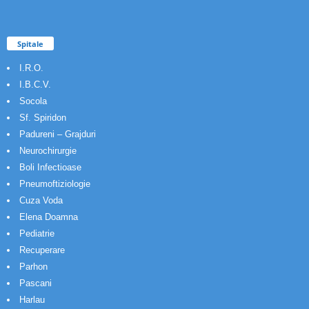
Spitale
I.R.O.
I.B.C.V.
Socola
Sf. Spiridon
Padureni – Grajduri
Neurochirurgie
Boli Infectioase
Pneumoftiziologie
Cuza Voda
Elena Doamna
Pediatrie
Recuperare
Parhon
Pascani
Harlau