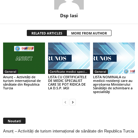
Dsp Iasi
RELATED ARTICLES
MORE FROM AUTHOR
General
Certificate medici specialiști / primari
General
Anunț – Activități de
LISTA CU CERTIFICATELE
LISTA NOMINALA cu
turism internațional de
DE MEDIC SPECIALIST
medicii rezidenţi care au
sănătate din Republica
CARE SE POT RIDICA DE
aprobarea Ministerului
Turcia
LA D.S.P. IASI
Sănătăţii de schimbare a
specialităţi
Noutati
Anunț – Activități de turism internațional de sănătate din Republica Turcia