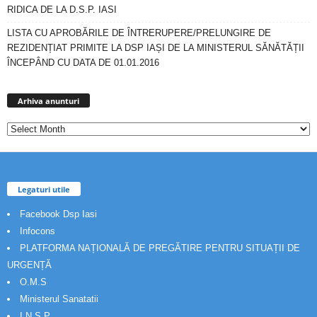
RIDICA DE LA D.S.P. IASI
LISTA CU APROBĂRILE DE ÎNTRERUPERE/PRELUNGIRE DE
REZIDENȚIAT PRIMITE LA DSP IAȘI DE LA MINISTERUL SĂNĂTĂȚII
ÎNCEPÂND CU DATA DE 01.01.2016
Arhiva
anunturi
Arhiva anunturi
Legaturi utile
Facebook Dsp Iasi
Infocons
PLATFORMA NAȚIONALĂ DE PREGĂTIRE PENTRU SITUAȚII DE
URGENȚĂ
O.M.S
Ministerul Sanatatii
I.N.S.P.