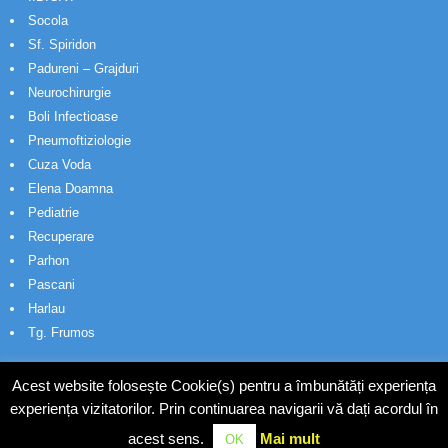
Socola
Sf. Spiridon
Padureni – Grajduri
Neurochirurgie
Boli Infectioase
Pneumoftiziologie
Cuza Voda
Elena Doamna
Pediatrie
Recuperare
Parhon
Pascani
Harlau
Tg. Frumos
Acest website folosește Cookie(s) pentru a îmbunătăți experiența
experiența vizitatorilor. Prin continuarea navigarii vă dați acordul în
acest sens.
Mai mult
OK
© Wakatech