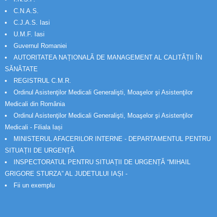
C.N.A.S.
C.J.A.S. Iasi
U.M.F. Iasi
Guvernul Romaniei
AUTORITATEA NAȚIONALĂ DE MANAGEMENT AL CALITĂȚII ÎN
SĂNĂTATE
REGISTRUL C.M.R.
Ordinul Asistenţilor Medicali Generalişti, Moaşelor şi Asistenţilor
Medicali din România
Ordinul Asistenţilor Medicali Generalişti, Moaşelor şi Asistenţilor
Medicali - Filiala Iași
MINISTERUL AFACERILOR INTERNE - DEPARTAMENTUL PENTRU
SITUAȚII DE URGENȚĂ
INSPECTORATUL PENTRU SITUAȚII DE URGENȚĂ “MIHAIL
GRIGORE STURZA” AL JUDETULUI IAȘI -
Fii un exemplu