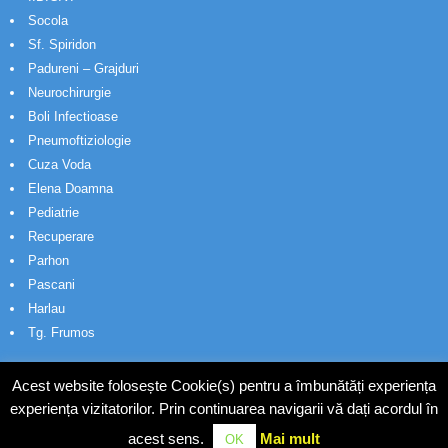
Socola
Sf. Spiridon
Padureni – Grajduri
Neurochirurgie
Boli Infectioase
Pneumoftiziologie
Cuza Voda
Elena Doamna
Pediatrie
Recuperare
Parhon
Pascani
Harlau
Tg. Frumos
Acest website folosește Cookie(s) pentru a îmbunătăți experiența
experiența vizitatorilor. Prin continuarea navigarii vă dați acordul în
acest sens.
Mai mult
OK
© Wakatech