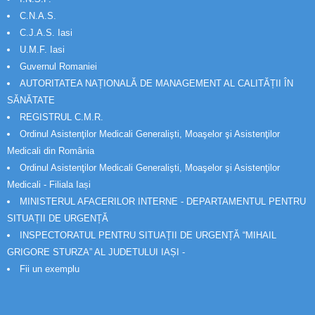
C.N.A.S.
C.J.A.S. Iasi
U.M.F. Iasi
Guvernul Romaniei
AUTORITATEA NAȚIONALĂ DE MANAGEMENT AL CALITĂȚII ÎN
SĂNĂTATE
REGISTRUL C.M.R.
Ordinul Asistenţilor Medicali Generalişti, Moaşelor şi Asistenţilor
Medicali din România
Ordinul Asistenţilor Medicali Generalişti, Moaşelor şi Asistenţilor
Medicali - Filiala Iași
MINISTERUL AFACERILOR INTERNE - DEPARTAMENTUL PENTRU
SITUAȚII DE URGENȚĂ
INSPECTORATUL PENTRU SITUAȚII DE URGENȚĂ “MIHAIL
GRIGORE STURZA” AL JUDETULUI IAȘI -
Fii un exemplu