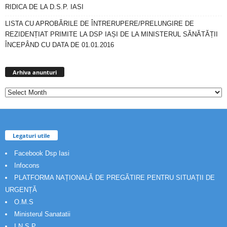
RIDICA DE LA D.S.P. IASI
LISTA CU APROBĂRILE DE ÎNTRERUPERE/PRELUNGIRE DE
REZIDENȚIAT PRIMITE LA DSP IAȘI DE LA MINISTERUL SĂNĂTĂȚII
ÎNCEPÂND CU DATA DE 01.01.2016
Arhiva
anunturi
Arhiva anunturi
Legaturi utile
Facebook Dsp Iasi
Infocons
PLATFORMA NAȚIONALĂ DE PREGĂTIRE PENTRU SITUAȚII DE
URGENȚĂ
O.M.S
Ministerul Sanatatii
I.N.S.P.