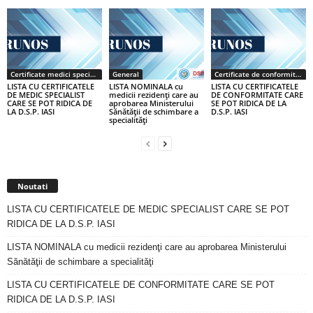
Certificate medici specialiști / primari
General
Certificate de conformitate
LISTA CU CERTIFICATELE
LISTA NOMINALA cu
LISTA CU CERTIFICATELE
DE MEDIC SPECIALIST
medicii rezidenţi care au
DE CONFORMITATE CARE
CARE SE POT RIDICA DE
aprobarea Ministerului
SE POT RIDICA DE LA
LA D.S.P. IASI
Sănătăţii de schimbare a
D.S.P. IASI
specialităţi
Noutati
LISTA CU CERTIFICATELE DE MEDIC SPECIALIST CARE SE POT
RIDICA DE LA D.S.P. IASI
LISTA NOMINALA cu medicii rezidenţi care au aprobarea Ministerului
Sănătăţii de schimbare a specialităţi
LISTA CU CERTIFICATELE DE CONFORMITATE CARE SE POT
RIDICA DE LA D.S.P. IASI