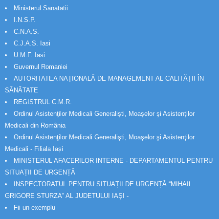
Ministerul Sanatatii
I.N.S.P.
C.N.A.S.
C.J.A.S. Iasi
U.M.F. Iasi
Guvernul Romaniei
AUTORITATEA NAȚIONALĂ DE MANAGEMENT AL CALITĂȚII ÎN
SĂNĂTATE
REGISTRUL C.M.R.
Ordinul Asistenţilor Medicali Generalişti, Moaşelor şi Asistenţilor
Medicali din România
Ordinul Asistenţilor Medicali Generalişti, Moaşelor şi Asistenţilor
Medicali - Filiala Iași
MINISTERUL AFACERILOR INTERNE - DEPARTAMENTUL PENTRU
SITUAȚII DE URGENȚĂ
INSPECTORATUL PENTRU SITUAȚII DE URGENȚĂ “MIHAIL
GRIGORE STURZA” AL JUDETULUI IAȘI -
Fii un exemplu