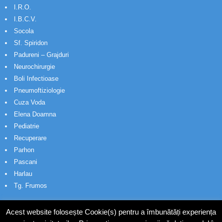
I.R.O.
I.B.C.V.
Socola
Sf. Spiridon
Padureni – Grajduri
Neurochirurgie
Boli Infectioase
Pneumoftiziologie
Cuza Voda
Elena Doamna
Pediatrie
Recuperare
Parhon
Pascani
Harlau
Tg. Frumos
Acest website folosește Cookie(s) pentru a îmbunătăți experiența