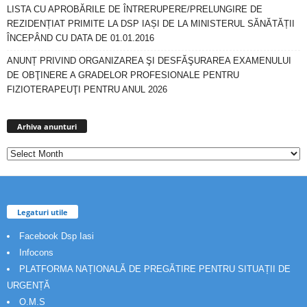
LISTA CU APROBĂRILE DE ÎNTRERUPERE/PRELUNGIRE DE
REZIDENȚIAT PRIMITE LA DSP IAȘI DE LA MINISTERUL SĂNĂTĂȚII
ÎNCEPÂND CU DATA DE 01.01.2016
ANUNȚ PRIVIND ORGANIZAREA ŞI DESFĂŞURAREA EXAMENULUI
DE OBŢINERE A GRADELOR PROFESIONALE PENTRU
FIZIOTERAPEUŢI PENTRU ANUL 2026
Arhiva
anunturi
Arhiva anunturi
Legaturi utile
Facebook Dsp Iasi
Infocons
PLATFORMA NAȚIONALĂ DE PREGĂTIRE PENTRU SITUAȚII DE
URGENȚĂ
O.M.S