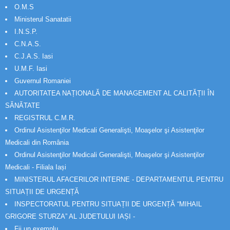
O.M.S
Ministerul Sanatatii
I.N.S.P.
C.N.A.S.
C.J.A.S. Iasi
U.M.F. Iasi
Guvernul Romaniei
AUTORITATEA NAȚIONALĂ DE MANAGEMENT AL CALITĂȚII ÎN
SĂNĂTATE
REGISTRUL C.M.R.
Ordinul Asistenţilor Medicali Generalişti, Moaşelor şi Asistenţilor
Medicali din România
Ordinul Asistenţilor Medicali Generalişti, Moaşelor şi Asistenţilor
Medicali - Filiala Iași
MINISTERUL AFACERILOR INTERNE - DEPARTAMENTUL PENTRU
SITUAȚII DE URGENȚĂ
INSPECTORATUL PENTRU SITUAȚII DE URGENȚĂ “MIHAIL
GRIGORE STURZA” AL JUDETULUI IAȘI -
Fii un exemplu