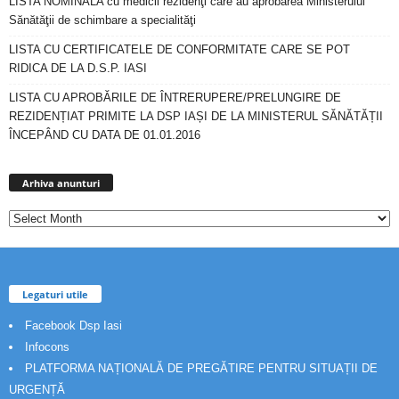
LISTA NOMINALA cu medicii rezidenţi care au aprobarea Ministerului
Sănătăţii de schimbare a specialităţi
LISTA CU CERTIFICATELE DE CONFORMITATE CARE SE POT
RIDICA DE LA D.S.P. IASI
LISTA CU APROBĂRILE DE ÎNTRERUPERE/PRELUNGIRE DE
REZIDENȚIAT PRIMITE LA DSP IAȘI DE LA MINISTERUL SĂNĂTĂȚII
ÎNCEPÂND CU DATA DE 01.01.2016
Arhiva
anunturi
Arhiva anunturi
Legaturi utile
Facebook Dsp Iasi
Infocons
PLATFORMA NAȚIONALĂ DE PREGĂTIRE PENTRU SITUAȚII DE
URGENȚĂ