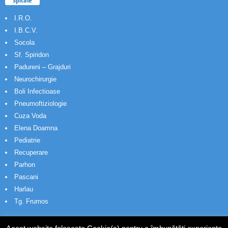
Spitale
I.R.O.
I.B.C.V.
Socola
Sf. Spiridon
Padureni – Grajduri
Neurochirurgie
Boli Infectioase
Pneumoftiziologie
Cuza Voda
Elena Doamna
Pediatrie
Recuperare
Parhon
Pascani
Harlau
Tg. Frumos