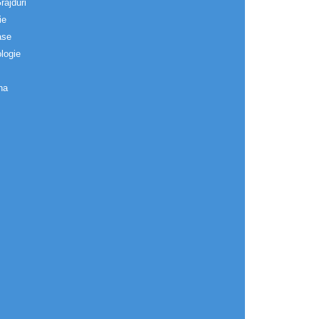
rajduri
ie
ase
logie
na