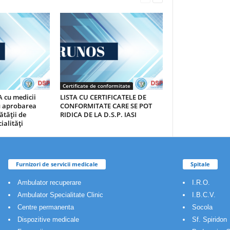
Certificate de conformitate
 cu medicii
LISTA CU CERTIFICATELE DE
au aprobarea
CONFORMITATE CARE SE POT
ătăţii de
RIDICA DE LA D.S.P. IASI
ialităţi
Furnizori de servicii medicale
Spitale
Ambulator recuperare
I.R.O.
Ambulator Specialitate Clinic
I.B.C.V.
Centre permanenta
Socola
Dispozitive medicale
Sf. Spiridon