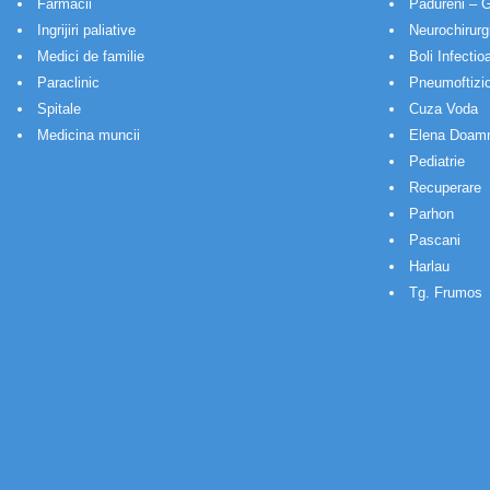
Farmacii
Padureni – G
Ingrijiri paliative
Neurochirurg
Medici de familie
Boli Infectio
Paraclinic
Pneumoftizio
Spitale
Cuza Voda
Medicina muncii
Elena Doam
Pediatrie
Recuperare
Parhon
Pascani
Harlau
Tg. Frumos