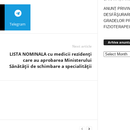
ANUNȚ PRIVI
DESFĂŞURARE
GRADELOR P
Telegram
FIZIOTERAPEU
Arhiva anuntu
Next article
LISTA NOMINALA cu medicii rezidenţi
care au aprobarea Ministerului
Sănătăţii de schimbare a specialităţii