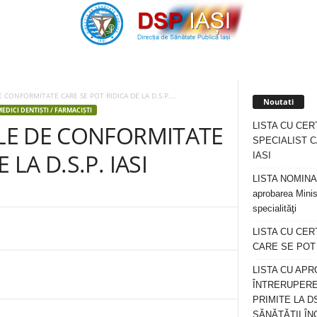
E CONFORMITATE CARE SE POT RIDICA DE LA D.S.P....
Noutati
MEDICI DENTIȘTI / FARMACIȘTI
LISTA CU CER
ELE DE CONFORMITATE
SPECIALIST C
 LA D.S.P. IASI
IASI
LISTA NOMINALA
aprobarea Minis
specialităţi
LISTA CU CE
CARE SE POT R
LISTA CU APR
ÎNTRERUPERE
PRIMITE LA D
SĂNĂTĂȚII ÎN