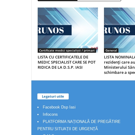
Certificate medici specialiști / primari
General
LISTA CU CERTIFICATELE DE
LISTA NOMINALA
MEDIC SPECIALIST CARE SE POT
rezidenţi care 
RIDICA DE LA D.S.P. IASI
Ministerului Săn
schimbare a spec
Legaturi utile
Facebook Dsp Iasi
Infocons
PLATFORMA NAȚIONALĂ DE PREGĂTIRE
PENTRU SITUAȚII DE URGENȚĂ