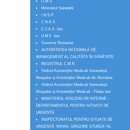
O.M.S
Ministerul Sanatatii
I.N.S.P.
C.N.A.S.
C.J.A.S. Iasi
U.M.F. Iasi
Guvernul Romaniei
AUTORITATEA NAȚIONALĂ DE
MANAGEMENT AL CALITĂȚII ÎN SĂNĂTATE
REGISTRUL C.M.R.
Ordinul Asistenţilor Medicali Generalişti,
Moaşelor şi Asistenţilor Medicali din România
Ordinul Asistenţilor Medicali Generalişti,
Moaşelor şi Asistenţilor Medicali - Filiala Iași
MINISTERUL AFACERILOR INTERNE -
DEPARTAMENTUL PENTRU SITUAȚII DE
URGENȚĂ
INSPECTORATUL PENTRU SITUAȚII DE
URGENȚĂ “MIHAIL GRIGORE STURZA” AL