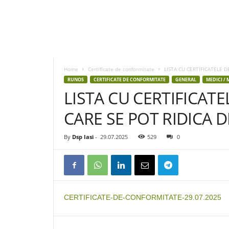
D
S
P
Home
Certificate de conformitate
LISTA CU CERTIFICATELE D
I
RUNOS
CERTIFICATE DE CONFORMITATE
GENERAL
MEDICI / 
a
LISTA CU CERTIFICAT
s
i
CARE SE POT RIDICA DE
By
Dsp Iasi
-
29.07.2025
529
0
CERTIFICATE-DE-CONFORMITATE-29.07.2025