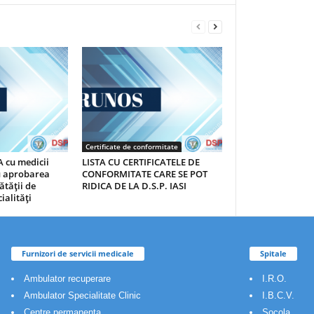
Certificate de conformitate
 cu medicii
LISTA CU CERTIFICATELE DE
au aprobarea
CONFORMITATE CARE SE POT
ătăţii de
RIDICA DE LA D.S.P. IASI
ialităţi
Furnizori de servicii medicale
Spitale
Ambulator recuperare
I.R.O.
Ambulator Specialitate Clinic
I.B.C.V.
Centre permanenta
Socola