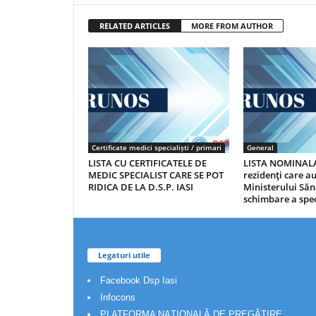
RELATED ARTICLES
MORE FROM AUTHOR
Certificate medici specialiști / primari
General
LISTA CU CERTIFICATELE DE
LISTA NOMINALA
MEDIC SPECIALIST CARE SE POT
rezidenţi care 
RIDICA DE LA D.S.P. IASI
Ministerului Săn
schimbare a spec
Legaturi utile
Facebook Dsp Iasi
Infocons
PLATFORMA NAȚIONALĂ DE PREGĂTIRE