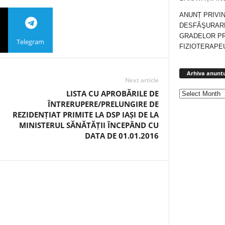
ANUNȚ PRIVI
DESFĂŞURARE
GRADELOR P
Telegram
FIZIOTERAPEU
Arhiva anuntu
Next article
LISTA CU APROBĂRILE DE
ÎNTRERUPERE/PRELUNGIRE DE
REZIDENȚIAT PRIMITE LA DSP IAȘI DE LA
MINISTERUL SĂNĂTĂȚII ÎNCEPÂND CU
DATA DE 01.01.2016