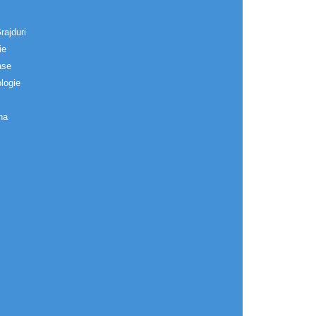
rajduri
ie
ase
logie
na