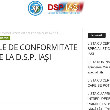
E CONFORMITATE CARE SE POT RIDICA DE LA D.S.P....
Noutati
ZIDENTI
LISTA CU CER
ELE DE CONFORMITATE
SPECIALIST C
 LA D.S.P. IAȘI
IASI
LISTA NOMINALA
aprobarea Minis
specialităţi
LISTA CU CE
CARE SE POT R
LISTA CU APR
ÎNTRERUPERE
PRIMITE LA D
SĂNĂTĂȚII ÎN