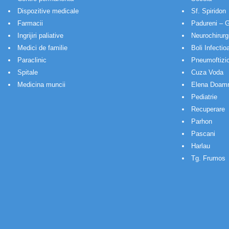
Dispozitive medicale
Sf. Spiridon
Farmacii
Padureni – G
Ingrijiri paliative
Neurochirurg
Medici de familie
Boli Infectio
Paraclinic
Pneumoftizio
Spitale
Cuza Voda
Medicina muncii
Elena Doam
Pediatrie
Recuperare
Parhon
Pascani
Harlau
Tg. Frumos