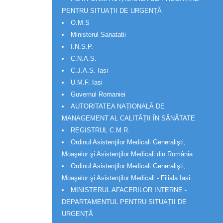
PENTRU SITUAȚII DE URGENȚĂ
O.M.S
Ministerul Sanatatii
I.N.S.P.
C.N.A.S.
C.J.A.S. Iasi
U.M.F. Iasi
Guvernul Romaniei
AUTORITATEA NAȚIONALĂ DE
MANAGEMENT AL CALITĂȚII ÎN SĂNĂTATE
REGISTRUL C.M.R.
Ordinul Asistenţilor Medicali Generalişti,
Moaşelor şi Asistenţilor Medicali din România
Ordinul Asistenţilor Medicali Generalişti,
Moaşelor şi Asistenţilor Medicali - Filiala Iași
MINISTERUL AFACERILOR INTERNE -
DEPARTAMENTUL PENTRU SITUAȚII DE
URGENȚĂ