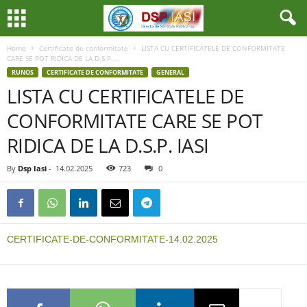
Home
Certificate de conformitate
LISTA CU CERTIFICATELE DE CONFORMITATE
CARE SE POT RIDICA DE LA D.S.P....
RUNOS
CERTIFICATE DE CONFORMITATE
GENERAL
LISTA CU CERTIFICATELE DE
CONFORMITATE CARE SE POT
RIDICA DE LA D.S.P. IASI
By
Dsp Iasi
-
14.02.2025
723
0
CERTIFICATE-DE-CONFORMITATE-14.02.2025