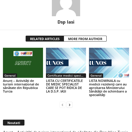
Dsp Iasi
RELATED ARTICLES
MORE FROM AUTHOR
General
Certificate medici specialiști / primari
General
Anunț – Activități de
LISTA CU CERTIFICATELE
LISTA NOMINALA cu
turism internațional de
DE MEDIC SPECIALIST
medicii rezidenţi care au
sănătate din Republica
CARE SE POT RIDICA DE
aprobarea Ministerului
Turcia
LA D.S.P. IASI
Sănătăţii de schimbare a
specialităţi
Noutati