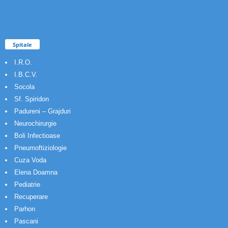
Spitale
I.R.O.
I.B.C.V.
Socola
Sf. Spiridon
Padureni – Grajduri
Neurochirurgie
Boli Infectioase
Pneumoftiziologie
Cuza Voda
Elena Doamna
Pediatrie
Recuperare
Parhon
Pascani