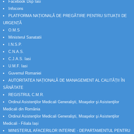
Facebook Dsp Iasi
Infocons
PLATFORMA NAȚIONALĂ DE PREGĂTIRE PENTRU SITUAȚII DE
URGENȚĂ
O.M.S
Ministerul Sanatatii
I.N.S.P.
C.N.A.S.
C.J.A.S. Iasi
U.M.F. Iasi
Guvernul Romaniei
AUTORITATEA NAȚIONALĂ DE MANAGEMENT AL CALITĂȚII ÎN
SĂNĂTATE
REGISTRUL C.M.R.
Ordinul Asistenţilor Medicali Generalişti, Moaşelor şi Asistenţilor
Medicali din România
Ordinul Asistenţilor Medicali Generalişti, Moaşelor şi Asistenţilor
Medicali - Filiala Iași
MINISTERUL AFACERILOR INTERNE - DEPARTAMENTUL PENTRU