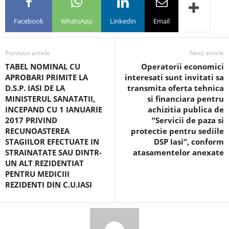
Facebook
WhatsApp
Linkedin
Email
Previous article
Next article
TABEL NOMINAL CU
Operatorii economici
APROBARI PRIMITE LA
interesati sunt invitati sa
D.S.P. IASI DE LA
transmita oferta tehnica
MINISTERUL SANATATII,
si financiara pentru
INCEPAND CU 1 IANUARIE
achizitia publica de
2017 PRIVIND
“Servicii de paza si
RECUNOASTEREA
protectie pentru sediile
STAGIILOR EFECTUATE IN
DSP Iasi”, conform
STRAINATATE SAU DINTR-
atasamentelor anexate
UN ALT REZIDENTIAT
PENTRU MEDICIII
REZIDENTI DIN C.U.IASI