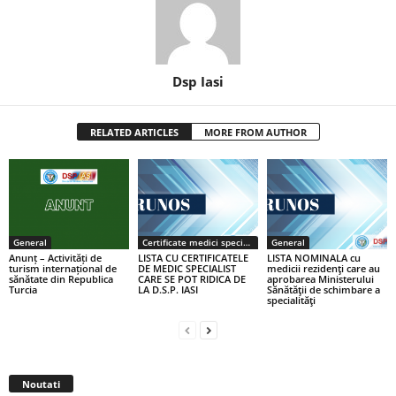
Dsp Iasi
RELATED ARTICLES
MORE FROM AUTHOR
General
Certificate medici specialiști / primari
General
Anunț – Activități de
LISTA CU CERTIFICATELE
LISTA NOMINALA cu
turism internațional de
DE MEDIC SPECIALIST
medicii rezidenţi care au
sănătate din Republica
CARE SE POT RIDICA DE
aprobarea Ministerului
Turcia
LA D.S.P. IASI
Sănătăţii de schimbare a
specialităţi
Noutati