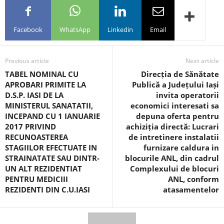
Facebook
WhatsApp
Linkedin
Email
Previous article
Next article
TABEL NOMINAL CU
Direcția de Sănătate
APROBARI PRIMITE LA
Publică a Județului Iași
D.S.P. IASI DE LA
invita operatorii
MINISTERUL SANATATII,
economici interesati sa
INCEPAND CU 1 IANUARIE
depuna oferta pentru
2017 PRIVIND
achiziția directă: Lucrari
RECUNOASTEREA
de intretinere instalatii
STAGIILOR EFECTUATE IN
furnizare caldura in
STRAINATATE SAU DINTR-
blocurile ANL, din cadrul
UN ALT REZIDENTIAT
Complexului de blocuri
PENTRU MEDICIII
ANL, conform
REZIDENTI DIN C.U.IASI
atasamentelor