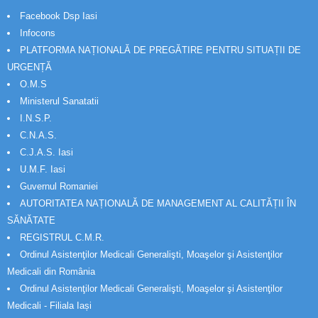
Facebook Dsp Iasi
Infocons
PLATFORMA NAȚIONALĂ DE PREGĂTIRE PENTRU SITUAȚII DE
URGENȚĂ
O.M.S
Ministerul Sanatatii
I.N.S.P.
C.N.A.S.
C.J.A.S. Iasi
U.M.F. Iasi
Guvernul Romaniei
AUTORITATEA NAȚIONALĂ DE MANAGEMENT AL CALITĂȚII ÎN
SĂNĂTATE
REGISTRUL C.M.R.
Ordinul Asistenţilor Medicali Generalişti, Moaşelor şi Asistenţilor
Medicali din România
Ordinul Asistenţilor Medicali Generalişti, Moaşelor şi Asistenţilor
Medicali - Filiala Iași