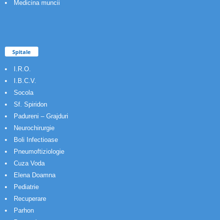
Medicina muncii
Spitale
I.R.O.
I.B.C.V.
Socola
Sf. Spiridon
Padureni – Grajduri
Neurochirurgie
Boli Infectioase
Pneumoftiziologie
Cuza Voda
Elena Doamna
Pediatrie
Recuperare
Parhon