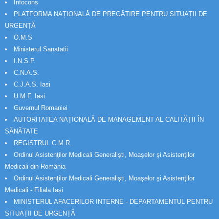
Infocons
PLATFORMA NAȚIONALĂ DE PREGĂTIRE PENTRU SITUAȚII DE
URGENȚĂ
O.M.S
Ministerul Sanatatii
I.N.S.P.
C.N.A.S.
C.J.A.S. Iasi
U.M.F. Iasi
Guvernul Romaniei
AUTORITATEA NAȚIONALĂ DE MANAGEMENT AL CALITĂȚII ÎN
SĂNĂTATE
REGISTRUL C.M.R.
Ordinul Asistenţilor Medicali Generalişti, Moaşelor şi Asistenţilor
Medicali din România
Ordinul Asistenţilor Medicali Generalişti, Moaşelor şi Asistenţilor
Medicali - Filiala Iași
MINISTERUL AFACERILOR INTERNE - DEPARTAMENTUL PENTRU
SITUAȚII DE URGENȚĂ