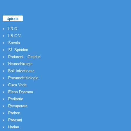
Spitale
I.R.O.
I.B.C.V.
Socola
Sf. Spiridon
Padureni – Grajduri
Neurochirurgie
Boli Infectioase
Pneumoftiziologie
Cuza Voda
Elena Doamna
Pediatrie
Recuperare
Parhon
Pascani
Harlau