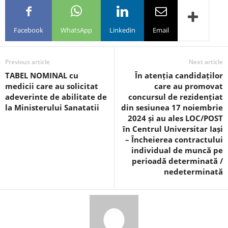
Facebook
WhatsApp
Linkedin
Email
Previous article
Next article
TABEL NOMINAL cu
În atenția candidaților
medicii care au solicitat
care au promovat
adeverinte de abilitate de
concursul de rezidențiat
la Ministerului Sanatatii
din sesiunea 17 noiembrie
2024 și au ales LOC/POST
în Centrul Universitar Iași
– Încheierea contractului
individual de muncă pe
perioadă determinată /
nedeterminată