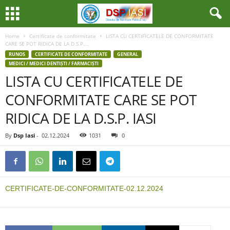
Home
Certificate de conformitate
LISTA CU CERTIFICATELE DE CONFORMITATE
CARE SE POT RIDICA DE LA D.S.P....
RUNOS
CERTIFICATE DE CONFORMITATE
GENERAL
MEDICI / MEDICI DENTIȘTI / FARMACIȘTI
LISTA CU CERTIFICATELE DE
CONFORMITATE CARE SE POT
RIDICA DE LA D.S.P. IASI
By
Dsp Iasi
-
02.12.2024
1031
0
CERTIFICATE-DE-CONFORMITATE-02.12.2024