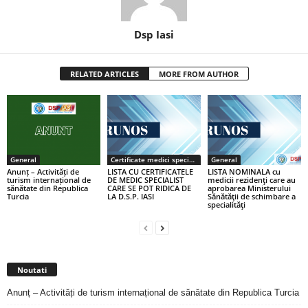
Dsp Iasi
RELATED ARTICLES
MORE FROM AUTHOR
General
Certificate medici specialiști / primari
General
Anunț – Activități de
LISTA CU CERTIFICATELE
LISTA NOMINALA cu
turism internațional de
DE MEDIC SPECIALIST
medicii rezidenţi care au
sănătate din Republica
CARE SE POT RIDICA DE
aprobarea Ministerului
Turcia
LA D.S.P. IASI
Sănătăţii de schimbare a
specialităţi
Noutati
Anunț – Activități de turism internațional de sănătate din Republica Turcia