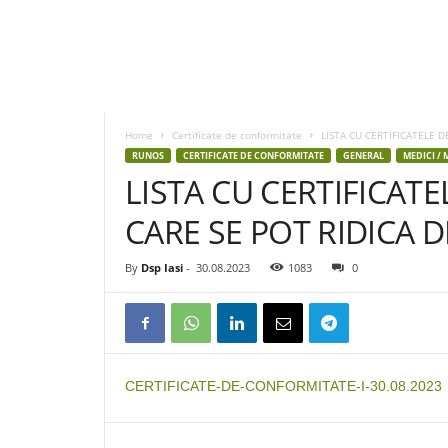
D
S
P
Home
Certificate de conformitate
LISTA CU CERTIFICATELE D
I
RUNOS
CERTIFICATE DE CONFORMITATE
GENERAL
MEDICI / 
a
LISTA CU CERTIFICAT
s
i
CARE SE POT RIDICA DE
By
Dsp Iasi
-
30.08.2023
1083
0
CERTIFICATE-DE-CONFORMITATE-I-30.08.2023