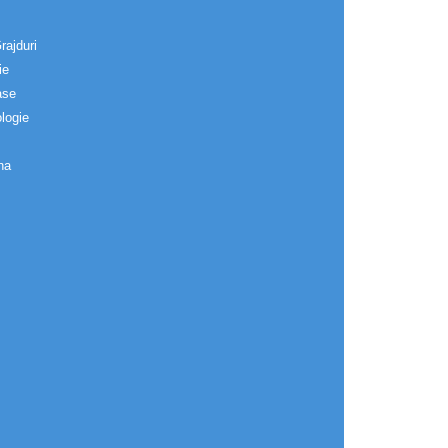
rajduri
ie
ase
logie
na