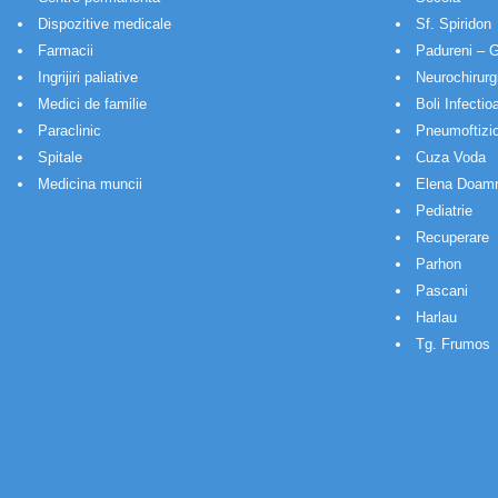
Dispozitive medicale
Sf. Spiridon
Farmacii
Padureni – G
Ingrijiri paliative
Neurochirurg
Medici de familie
Boli Infectio
Paraclinic
Pneumoftizio
Spitale
Cuza Voda
Medicina muncii
Elena Doam
Pediatrie
Recuperare
Parhon
Pascani
Harlau
Tg. Frumos