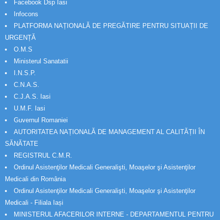
Facebook Dsp Iasi
Infocons
PLATFORMA NAȚIONALĂ DE PREGĂTIRE PENTRU SITUAȚII DE
URGENȚĂ
O.M.S
Ministerul Sanatatii
I.N.S.P.
C.N.A.S.
C.J.A.S. Iasi
U.M.F. Iasi
Guvernul Romaniei
AUTORITATEA NAȚIONALĂ DE MANAGEMENT AL CALITĂȚII ÎN
SĂNĂTATE
REGISTRUL C.M.R.
Ordinul Asistenţilor Medicali Generalişti, Moaşelor şi Asistenţilor
Medicali din România
Ordinul Asistenţilor Medicali Generalişti, Moaşelor şi Asistenţilor
Medicali - Filiala Iași
MINISTERUL AFACERILOR INTERNE - DEPARTAMENTUL PENTRU