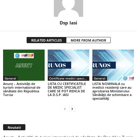
Dsp Iasi
RELATED ARTICLES
MORE FROM AUTHOR
General
Certificate medici specialiști / primari
General
Anunț – Activități de
LISTA CU CERTIFICATELE
LISTA NOMINALA cu
turism internațional de
DE MEDIC SPECIALIST
medicii rezidenţi care au
sănătate din Republica
CARE SE POT RIDICA DE
aprobarea Ministerului
Turcia
LA D.S.P. IASI
Sănătăţii de schimbare a
specialităţi
Noutati