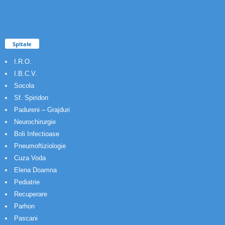
Spitale
I.R.O.
I.B.C.V.
Socola
Sf. Spiridon
Padureni – Grajduri
Neurochirurgie
Boli Infectioase
Pneumoftiziologie
Cuza Voda
Elena Doamna
Pediatrie
Recuperare
Parhon
Pascani