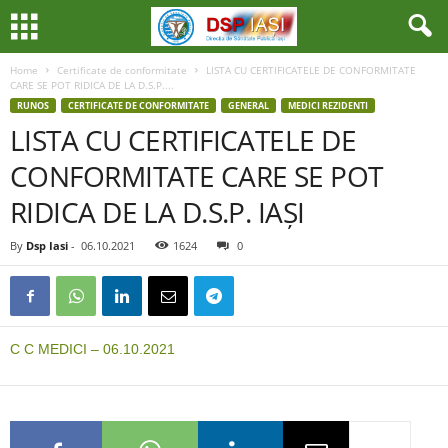
Home
Certificate de conformitate
LISTA CU CERTIFICATELE DE CONFORMITATE
CARE SE POT RIDICA DE LA D.S.P....
RUNOS
CERTIFICATE DE CONFORMITATE
GENERAL
MEDICI REZIDENTI
LISTA CU CERTIFICATELE DE
CONFORMITATE CARE SE POT
RIDICA DE LA D.S.P. IAȘI
By
Dsp Iasi
-
06.10.2021
1624
0
C C MEDICI – 06.10.2021