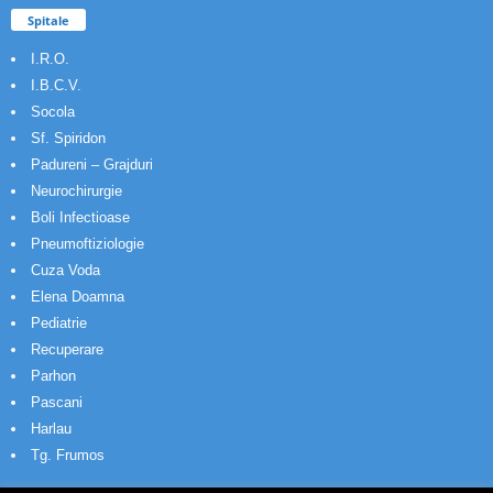
Spitale
I.R.O.
I.B.C.V.
Socola
Sf. Spiridon
Padureni – Grajduri
Neurochirurgie
Boli Infectioase
Pneumoftiziologie
Cuza Voda
Elena Doamna
Pediatrie
Recuperare
Parhon
Pascani
Harlau
Tg. Frumos