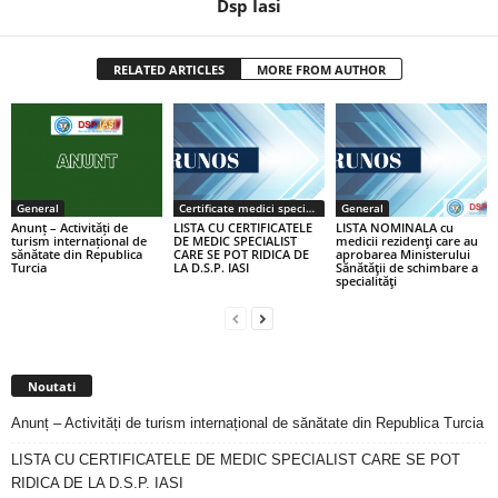
Dsp Iasi
RELATED ARTICLES
MORE FROM AUTHOR
General
Certificate medici specialiști / primari
General
Anunț – Activități de
LISTA CU CERTIFICATELE
LISTA NOMINALA cu
turism internațional de
DE MEDIC SPECIALIST
medicii rezidenţi care au
sănătate din Republica
CARE SE POT RIDICA DE
aprobarea Ministerului
Turcia
LA D.S.P. IASI
Sănătăţii de schimbare a
specialităţi
Noutati
Anunț – Activități de turism internațional de sănătate din Republica Turcia
LISTA CU CERTIFICATELE DE MEDIC SPECIALIST CARE SE POT
RIDICA DE LA D.S.P. IASI