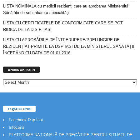
LISTA NOMINALA cu medicii rezidenţi care au aprobarea Ministerului
Sănătăţii de schimbare a specialităţi
LISTA CU CERTIFICATELE DE CONFORMITATE CARE SE POT
RIDICA DE LA D.S.P. IASI
LISTA CU APROBĂRILE DE ÎNTRERUPERE/PRELUNGIRE DE
REZIDENȚIAT PRIMITE LA DSP IAȘI DE LA MINISTERUL SĂNĂTĂȚII
ÎNCEPÂND CU DATA DE 01.01.2016
Arhiva
anunturi
Arhiva anunturi
Legaturi utile
Facebook Dsp Iasi
Infocons
PLATFORMA NAȚIONALĂ DE PREGĂTIRE PENTRU SITUAȚII DE