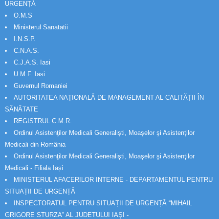
URGENȚĂ
O.M.S
Ministerul Sanatatii
I.N.S.P.
C.N.A.S.
C.J.A.S. Iasi
U.M.F. Iasi
Guvernul Romaniei
AUTORITATEA NAȚIONALĂ DE MANAGEMENT AL CALITĂȚII ÎN
SĂNĂTATE
REGISTRUL C.M.R.
Ordinul Asistenţilor Medicali Generalişti, Moaşelor şi Asistenţilor
Medicali din România
Ordinul Asistenţilor Medicali Generalişti, Moaşelor şi Asistenţilor
Medicali - Filiala Iași
MINISTERUL AFACERILOR INTERNE - DEPARTAMENTUL PENTRU
SITUAȚII DE URGENȚĂ
INSPECTORATUL PENTRU SITUAȚII DE URGENȚĂ “MIHAIL
GRIGORE STURZA” AL JUDETULUI IAȘI -