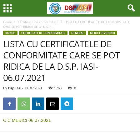
Home
Certificate de conformitate
LISTA CU CERTIFICATELE DE CONFORMITATE
CARE SE POT RIDICA DE LA D.S.P....
RUNOS
CERTIFICATE DE CONFORMITATE
GENERAL
MEDICI REZIDENTI
LISTA CU CERTIFICATELE DE
CONFORMITATE CARE SE POT
RIDICA DE LA D.S.P. IASI-
06.07.2021
By
Dsp Iasi
-
06.07.2021
1763
0
C C MEDICI 06.07.2021