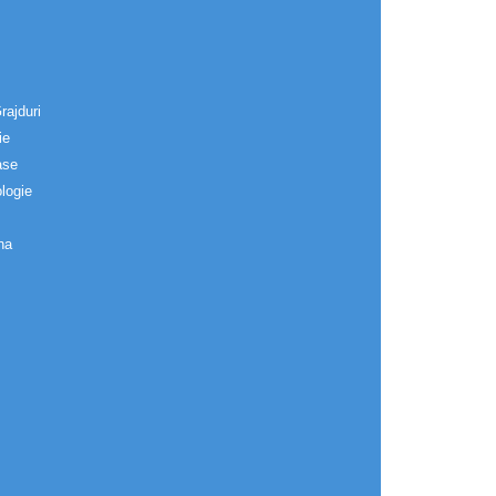
rajduri
ie
ase
logie
na