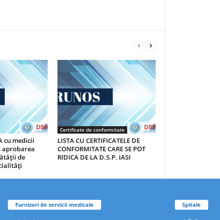
Certificate de conformitate
 cu medicii
LISTA CU CERTIFICATELE DE
au aprobarea
CONFORMITATE CARE SE POT
ătăţii de
RIDICA DE LA D.S.P. IASI
ialităţi
Furnizori de servicii medicale
Spitale