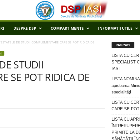
RI
DESPRE DSP
COMPARTIMENTE
INFORMATII UTILE
ATESTATELE DE STUDII COMPLEMENTARE CARE SE POT RIDICA DE
Noutati
AL
LISTA CU CER
DE STUDII
SPECIALIST C
IASI
 SE POT RIDICA DE
LISTA NOMINALA
aprobarea Minis
specialităţi
LISTA CU CE
CARE SE POT R
LISTA CU APR
ÎNTRERUPERE
PRIMITE LA D
SĂNĂTĂȚII ÎN