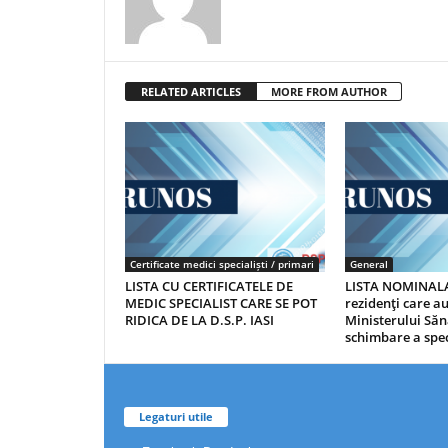
RELATED ARTICLES
MORE FROM AUTHOR
Certificate medici specialiști / primari
General
LISTA CU CERTIFICATELE DE
LISTA NOMINALA
MEDIC SPECIALIST CARE SE POT
rezidenţi care 
RIDICA DE LA D.S.P. IASI
Ministerului Săn
schimbare a spec
Legaturi utile