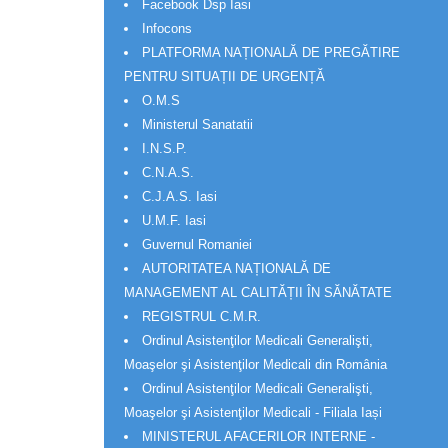
Facebook Dsp Iasi
Infocons
PLATFORMA NAȚIONALĂ DE PREGĂTIRE
PENTRU SITUAȚII DE URGENȚĂ
O.M.S
Ministerul Sanatatii
I.N.S.P.
C.N.A.S.
C.J.A.S. Iasi
U.M.F. Iasi
Guvernul Romaniei
AUTORITATEA NAȚIONALĂ DE
MANAGEMENT AL CALITĂȚII ÎN SĂNĂTATE
REGISTRUL C.M.R.
Ordinul Asistenţilor Medicali Generalişti,
Moaşelor şi Asistenţilor Medicali din România
Ordinul Asistenţilor Medicali Generalişti,
Moaşelor şi Asistenţilor Medicali - Filiala Iași
MINISTERUL AFACERILOR INTERNE -