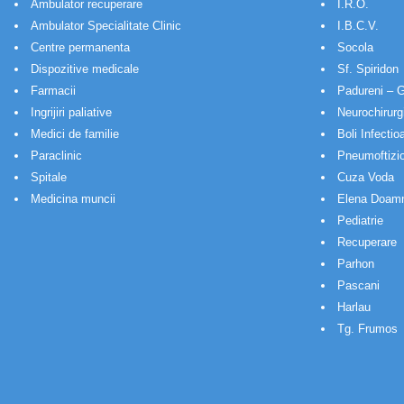
Ambulator recuperare
I.R.O.
Ambulator Specialitate Clinic
I.B.C.V.
Centre permanenta
Socola
Dispozitive medicale
Sf. Spiridon
Farmacii
Padureni – G
Ingrijiri paliative
Neurochirurg
Medici de familie
Boli Infectio
Paraclinic
Pneumoftizio
Spitale
Cuza Voda
Medicina muncii
Elena Doam
Pediatrie
Recuperare
Parhon
Pascani
Harlau
Tg. Frumos