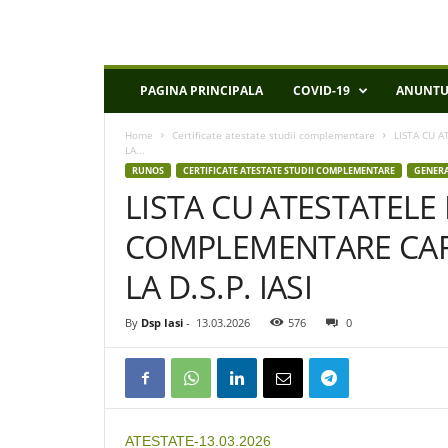
D
PAGINA PRINCIPALA
COVID-19
ANUNTU
S
P
Home
Certificate atestate studii complementare
LISTA CU 
I
LA...
a
RUNOS
CERTIFICATE ATESTATE STUDII COMPLEMENTARE
GENER
s
LISTA CU ATESTATELE 
i
COMPLEMENTARE CARE
LA D.S.P. IASI
By
Dsp Iasi
-
13.03.2026
576
0
ATESTATE-13.03.2026