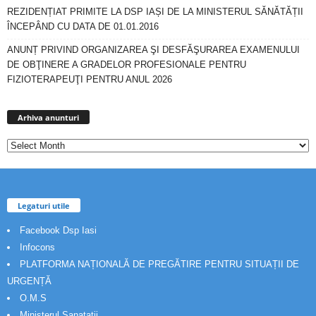
REZIDENȚIAT PRIMITE LA DSP IAȘI DE LA MINISTERUL SĂNĂTĂȚII
ÎNCEPÂND CU DATA DE 01.01.2016
ANUNȚ PRIVIND ORGANIZAREA ŞI DESFĂŞURAREA EXAMENULUI
DE OBŢINERE A GRADELOR PROFESIONALE PENTRU
FIZIOTERAPEUŢI PENTRU ANUL 2026
Arhiva
anunturi
Arhiva anunturi
Legaturi utile
Facebook Dsp Iasi
Infocons
PLATFORMA NAȚIONALĂ DE PREGĂTIRE PENTRU SITUAȚII DE
URGENȚĂ
O.M.S
Ministerul Sanatatii