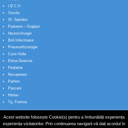
I.B.C.V.
Socola
Sf. Spiridon
Padureni – Grajduri
Neurochirurgie
Boli Infectioase
Pneumoftiziologie
Cuza Voda
Elena Doamna
Pediatrie
Recuperare
Parhon
Pascani
Harlau
Tg. Frumos
Acest website folosește Cookie(s) pentru a îmbunătăți experiența
experiența vizitatorilor. Prin continuarea navigarii vă dați acordul în