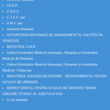
I.N.S.P.
C.N.A.S.
C.J.A.S. Iasi
U.M.F. Iasi
Guvernul Romaniei
AUTORITATEA NAȚIONALĂ DE MANAGEMENT AL CALITĂȚII ÎN
SĂNĂTATE
REGISTRUL C.M.R.
Ordinul Asistenţilor Medicali Generalişti, Moaşelor şi Asistenţilor
Medicali din România
Ordinul Asistenţilor Medicali Generalişti, Moaşelor şi Asistenţilor
Medicali - Filiala Iași
MINISTERUL AFACERILOR INTERNE - DEPARTAMENTUL PENTRU
SITUAȚII DE URGENȚĂ
INSPECTORATUL PENTRU SITUAȚII DE URGENȚĂ “MIHAIL
GRIGORE STURZA” AL JUDETULUI IAȘI -
Fii un exemplu