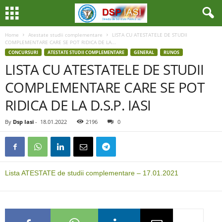
Home
Atestate studii complementare
LISTA CU ATESTATELE DE STUDII
COMPLEMENTARE CARE SE POT RIDICA DE LA...
CONCURSURI
ATESTATE STUDII COMPLEMENTARE
GENERAL
RUNOS
LISTA CU ATESTATELE DE STUDII
COMPLEMENTARE CARE SE POT
RIDICA DE LA D.S.P. IASI
By
Dsp Iasi
-
18.01.2022
2196
0
Lista ATESTATE de studii complementare – 17.01.2021