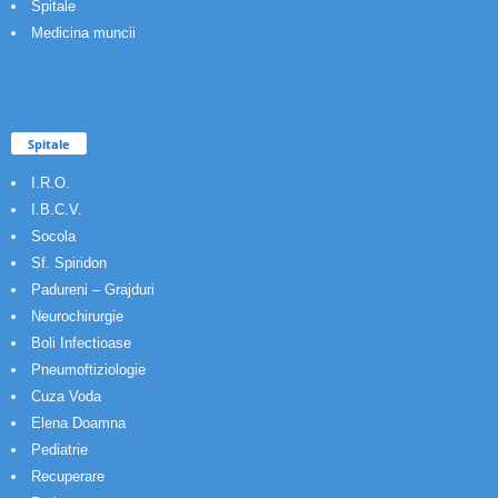
Spitale
Medicina muncii
Spitale
I.R.O.
I.B.C.V.
Socola
Sf. Spiridon
Padureni – Grajduri
Neurochirurgie
Boli Infectioase
Pneumoftiziologie
Cuza Voda
Elena Doamna
Pediatrie
Recuperare