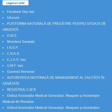
Legaturi utile
Facebook Dsp Iasi
Infocons
PLATFORMA NAȚIONALĂ DE PREGĂTIRE PENTRU SITUAȚII DE
URGENȚĂ
O.M.S
Ministerul Sanatatii
I.N.S.P.
C.N.A.S.
C.J.A.S. Iasi
U.M.F. Iasi
Guvernul Romaniei
AUTORITATEA NAȚIONALĂ DE MANAGEMENT AL CALITĂȚII ÎN
SĂNĂTATE
REGISTRUL C.M.R.
Ordinul Asistenţilor Medicali Generalişti, Moaşelor şi Asistenţilor
Medicali din România
Ordinul Asistenţilor Medicali Generalişti, Moaşelor şi Asistenţilor