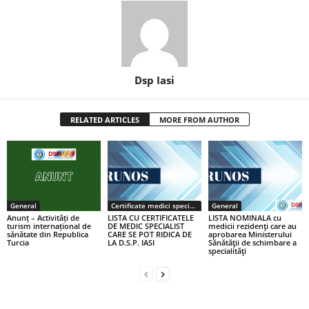
Dsp Iasi
RELATED ARTICLES
MORE FROM AUTHOR
General
Certificate medici specialiști / primari
General
Anunț – Activități de
LISTA CU CERTIFICATELE
LISTA NOMINALA cu
turism internațional de
DE MEDIC SPECIALIST
medicii rezidenţi care au
sănătate din Republica
CARE SE POT RIDICA DE
aprobarea Ministerului
Turcia
LA D.S.P. IASI
Sănătăţii de schimbare a
specialităţi