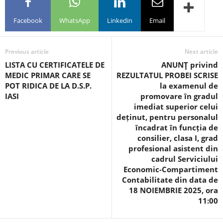
Facebook
WhatsApp
Linkedin
Email
Previous article
Next article
LISTA CU CERTIFICATELE DE
ANUNŢ privind
MEDIC PRIMAR CARE SE
REZULTATUL PROBEI SCRISE
POT RIDICA DE LA D.S.P.
la examenul de
IASI
promovare în gradul
imediat superior celui
deținut, pentru personalul
încadrat în funcția de
consilier, clasa I, grad
profesional asistent din
cadrul Serviciului
Economic-Compartiment
Contabilitate din data de
18 NOIEMBRIE 2025, ora
11:00