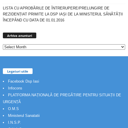
LISTA CU APROBĂRILE DE ÎNTRERUPERE/PRELUNGIRE DE
REZIDENȚIAT PRIMITE LA DSP IAȘI DE LA MINISTERUL SĂNĂTĂȚII
ÎNCEPÂND CU DATA DE 01.01.2016
Arhiva
anunturi
Arhiva anunturi
Legaturi utile
Facebook Dsp Iasi
Infocons
PLATFORMA NAȚIONALĂ DE PREGĂTIRE PENTRU SITUAȚII DE
URGENȚĂ
O.M.S
Ministerul Sanatatii
I.N.S.P.