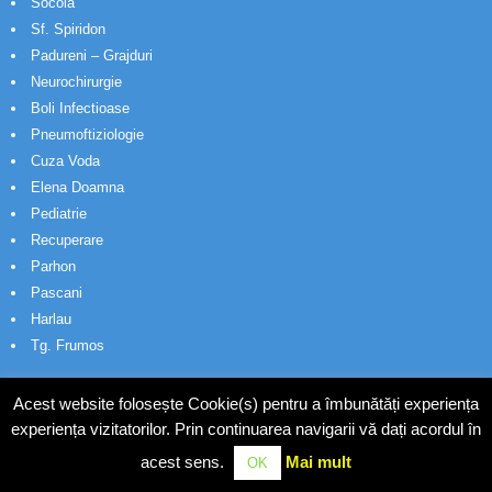
Socola
Sf. Spiridon
Padureni – Grajduri
Neurochirurgie
Boli Infectioase
Pneumoftiziologie
Cuza Voda
Elena Doamna
Pediatrie
Recuperare
Parhon
Pascani
Harlau
Tg. Frumos
Acest website folosește Cookie(s) pentru a îmbunătăți experiența
experiența vizitatorilor. Prin continuarea navigarii vă dați acordul în
acest sens.
Mai mult
OK
© Wakatech