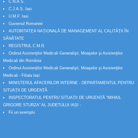
C.N.A.S.
C.J.A.S. Iasi
U.M.F. Iasi
Guvernul Romaniei
AUTORITATEA NAȚIONALĂ DE MANAGEMENT AL CALITĂȚII ÎN
SĂNĂTATE
REGISTRUL C.M.R.
Ordinul Asistenţilor Medicali Generalişti, Moaşelor şi Asistenţilor
Medicali din România
Ordinul Asistenţilor Medicali Generalişti, Moaşelor şi Asistenţilor
Medicali - Filiala Iași
MINISTERUL AFACERILOR INTERNE - DEPARTAMENTUL PENTRU
SITUAȚII DE URGENȚĂ
INSPECTORATUL PENTRU SITUAȚII DE URGENȚĂ “MIHAIL
GRIGORE STURZA” AL JUDETULUI IAȘI -
Fii un exemplu