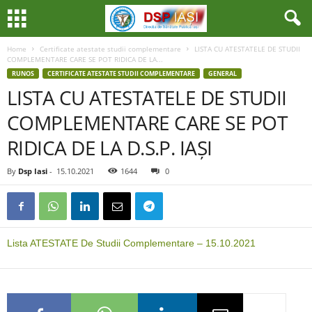
Home
Certificate atestate studii complementare
LISTA CU ATESTATELE DE STUDII
COMPLEMENTARE CARE SE POT RIDICA DE LA...
RUNOS
CERTIFICATE ATESTATE STUDII COMPLEMENTARE
GENERAL
LISTA CU ATESTATELE DE STUDII
COMPLEMENTARE CARE SE POT
RIDICA DE LA D.S.P. IAȘI
By
Dsp Iasi
-
15.10.2021
1644
0
Lista ATESTATE De Studii Complementare – 15.10.2021