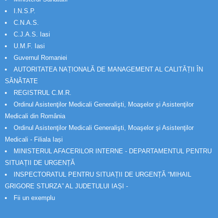
I.N.S.P.
C.N.A.S.
C.J.A.S. Iasi
U.M.F. Iasi
Guvernul Romaniei
AUTORITATEA NAȚIONALĂ DE MANAGEMENT AL CALITĂȚII ÎN
SĂNĂTATE
REGISTRUL C.M.R.
Ordinul Asistenţilor Medicali Generalişti, Moaşelor şi Asistenţilor
Medicali din România
Ordinul Asistenţilor Medicali Generalişti, Moaşelor şi Asistenţilor
Medicali - Filiala Iași
MINISTERUL AFACERILOR INTERNE - DEPARTAMENTUL PENTRU
SITUAȚII DE URGENȚĂ
INSPECTORATUL PENTRU SITUAȚII DE URGENȚĂ “MIHAIL
GRIGORE STURZA” AL JUDETULUI IAȘI -
Fii un exemplu