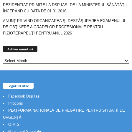
REZIDENȚIAT PRIMITE LA DSP IAȘI DE LA MINISTERUL SĂNĂTĂȚII
ÎNCEPÂND CU DATA DE 01.01.2016
ANUNȚ PRIVIND ORGANIZAREA ŞI DESFĂŞURAREA EXAMENULUI
DE OBŢINERE A GRADELOR PROFESIONALE PENTRU
FIZIOTERAPEUŢI PENTRU ANUL 2026
Arhiva
anunturi
Arhiva anunturi
Legaturi utile
Facebook Dsp Iasi
Infocons
PLATFORMA NAȚIONALĂ DE PREGĂTIRE PENTRU SITUAȚII DE
URGENȚĂ
O.M.S
Ministerul Sanatatii