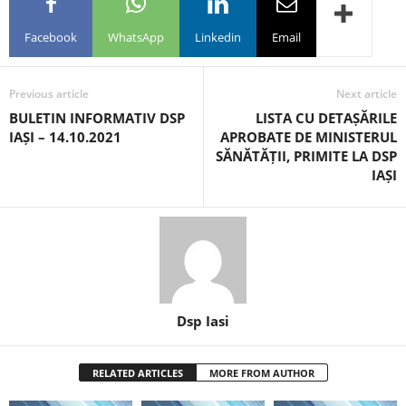
Facebook
WhatsApp
Linkedin
Email
Previous article
Next article
BULETIN INFORMATIV DSP
LISTA CU DETAȘĂRILE
IAȘI – 14.10.2021
APROBATE DE MINISTERUL
SĂNĂTĂȚII, PRIMITE LA DSP
IAȘI
Dsp Iasi
RELATED ARTICLES
MORE FROM AUTHOR