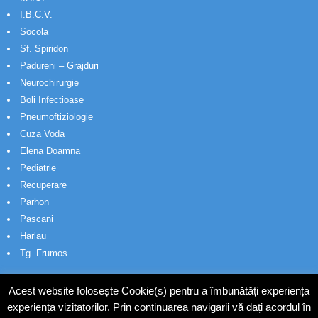
I.B.C.V.
Socola
Sf. Spiridon
Padureni – Grajduri
Neurochirurgie
Boli Infectioase
Pneumoftiziologie
Cuza Voda
Elena Doamna
Pediatrie
Recuperare
Parhon
Pascani
Harlau
Tg. Frumos
Acest website folosește Cookie(s) pentru a îmbunătăți experiența
experiența vizitatorilor. Prin continuarea navigarii vă dați acordul în