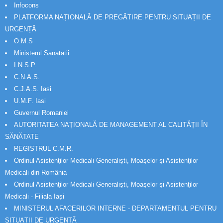
Infocons
PLATFORMA NAȚIONALĂ DE PREGĂTIRE PENTRU SITUAȚII DE
URGENȚĂ
O.M.S
Ministerul Sanatatii
I.N.S.P.
C.N.A.S.
C.J.A.S. Iasi
U.M.F. Iasi
Guvernul Romaniei
AUTORITATEA NAȚIONALĂ DE MANAGEMENT AL CALITĂȚII ÎN
SĂNĂTATE
REGISTRUL C.M.R.
Ordinul Asistenţilor Medicali Generalişti, Moaşelor şi Asistenţilor
Medicali din România
Ordinul Asistenţilor Medicali Generalişti, Moaşelor şi Asistenţilor
Medicali - Filiala Iași
MINISTERUL AFACERILOR INTERNE - DEPARTAMENTUL PENTRU
SITUAȚII DE URGENȚĂ