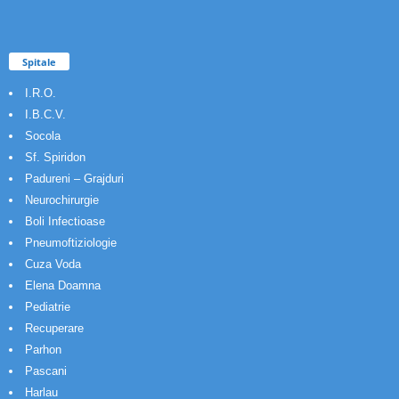
Spitale
I.R.O.
I.B.C.V.
Socola
Sf. Spiridon
Padureni – Grajduri
Neurochirurgie
Boli Infectioase
Pneumoftiziologie
Cuza Voda
Elena Doamna
Pediatrie
Recuperare
Parhon
Pascani
Harlau