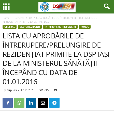
Home
General
LISTA CU APROBĂRILE DE ÎNTRERUPERE/PRELUNGIRE DE
REZIDENȚIAT PRIMITE LA DSP IAȘI DE...
GENERAL
MEDICI REZIDENTI
INTRERUPERI / PRELUNGIRI
RUNOS
LISTA CU APROBĂRILE DE
ÎNTRERUPERE/PRELUNGIRE DE
REZIDENȚIAT PRIMITE LA DSP IAȘI
DE LA MINISTERUL SĂNĂTĂȚII
ÎNCEPÂND CU DATA DE
01.01.2016
By
Dsp Iasi
-
17.11.2023
715
0