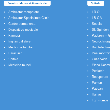
Furnizori de servicii medicale
Spitale
Ambulator recuperare
I.R.O.
Ambulator Specialitate Clinic
I.B.C.V.
Centre permanenta
Socola
Dispozitive medicale
Sf. Spiridon
Farmacii
Padureni – G
Ingrijiri paliative
Neurochirurg
Medici de familie
Boli Infectio
Paraclinic
Pneumoftizio
Spitale
Cuza Voda
Medicina muncii
Elena Doam
Pediatrie
Recuperare
Parhon
Pascani
Harlau
Tg. Frumos