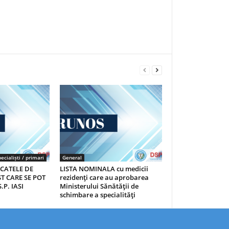
ecialiști / primari
General
ICATELE DE
LISTA NOMINALA cu medicii
T CARE SE POT
rezidenţi care au aprobarea
.P. IASI
Ministerului Sănătăţii de
schimbare a specialităţi