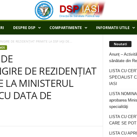
RI
DESPRE DSP
COMPARTIMENTE
INFORMATII UTILE
GIRE DE REZIDENȚIAT PRIMITE LA DSP IAȘI DE...
Noutati
NOS
Anunț – Activită
 DE
sănătate din Re
GIRE DE REZIDENȚIAT
LISTA CU CER
SPECIALIST C
DE LA MINISTERUL
IASI
CU DATA DE
LISTA NOMINALA
aprobarea Minis
specialităţi
LISTA CU CE
CARE SE POT R
LISTA CU APR