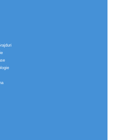
rajduri
ie
ase
logie
na