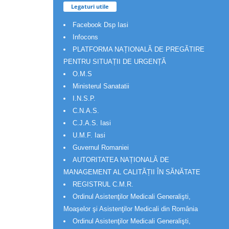
Legaturi utile
Facebook Dsp Iasi
Infocons
PLATFORMA NAȚIONALĂ DE PREGĂTIRE
PENTRU SITUAȚII DE URGENȚĂ
O.M.S
Ministerul Sanatatii
I.N.S.P.
C.N.A.S.
C.J.A.S. Iasi
U.M.F. Iasi
Guvernul Romaniei
AUTORITATEA NAȚIONALĂ DE
MANAGEMENT AL CALITĂȚII ÎN SĂNĂTATE
REGISTRUL C.M.R.
Ordinul Asistenţilor Medicali Generalişti,
Moaşelor şi Asistenţilor Medicali din România
Ordinul Asistenţilor Medicali Generalişti,