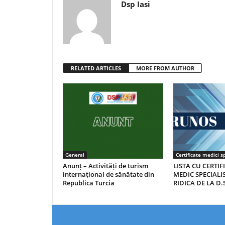
Dsp Iasi
RELATED ARTICLES
MORE FROM AUTHOR
General
Certificate medici sp
Anunț – Activități de turism
LISTA CU CERTIF
internațional de sănătate din
MEDIC SPECIALIS
Republica Turcia
RIDICA DE LA D.S