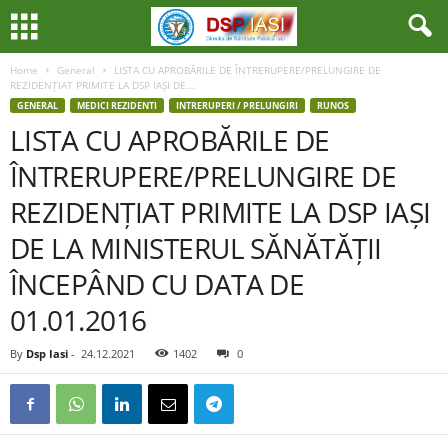
Home
General
LISTA CU APROBĂRILE DE ÎNTRERUPERE/PRELUNGIRE DE
REZIDENȚIAT PRIMITE LA DSP IAȘI DE...
GENERAL
MEDICI REZIDENTI
INTRERUPERI / PRELUNGIRI
RUNOS
LISTA CU APROBĂRILE DE
ÎNTRERUPERE/PRELUNGIRE DE
REZIDENȚIAT PRIMITE LA DSP IAȘI
DE LA MINISTERUL SĂNĂTĂȚII
ÎNCEPÂND CU DATA DE
01.01.2016
By
Dsp Iasi
-
24.12.2021
1402
0