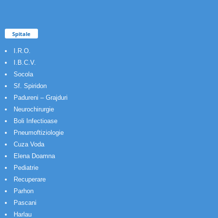
Spitale
I.R.O.
I.B.C.V.
Socola
Sf. Spiridon
Padureni – Grajduri
Neurochirurgie
Boli Infectioase
Pneumoftiziologie
Cuza Voda
Elena Doamna
Pediatrie
Recuperare
Parhon
Pascani
Harlau