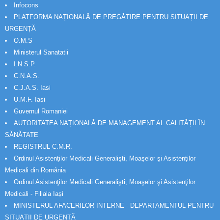
Infocons
PLATFORMA NAȚIONALĂ DE PREGĂTIRE PENTRU SITUAȚII DE
URGENȚĂ
O.M.S
Ministerul Sanatatii
I.N.S.P.
C.N.A.S.
C.J.A.S. Iasi
U.M.F. Iasi
Guvernul Romaniei
AUTORITATEA NAȚIONALĂ DE MANAGEMENT AL CALITĂȚII ÎN
SĂNĂTATE
REGISTRUL C.M.R.
Ordinul Asistenţilor Medicali Generalişti, Moaşelor şi Asistenţilor
Medicali din România
Ordinul Asistenţilor Medicali Generalişti, Moaşelor şi Asistenţilor
Medicali - Filiala Iași
MINISTERUL AFACERILOR INTERNE - DEPARTAMENTUL PENTRU
SITUAȚII DE URGENȚĂ