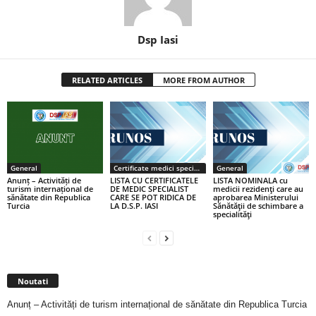
Dsp Iasi
RELATED ARTICLES
MORE FROM AUTHOR
General
Certificate medici specialiști / primari
General
Anunț – Activități de
LISTA CU CERTIFICATELE
LISTA NOMINALA cu
turism internațional de
DE MEDIC SPECIALIST
medicii rezidenţi care au
sănătate din Republica
CARE SE POT RIDICA DE
aprobarea Ministerului
Turcia
LA D.S.P. IASI
Sănătăţii de schimbare a
specialităţi
Noutati
Anunț – Activități de turism internațional de sănătate din Republica Turcia