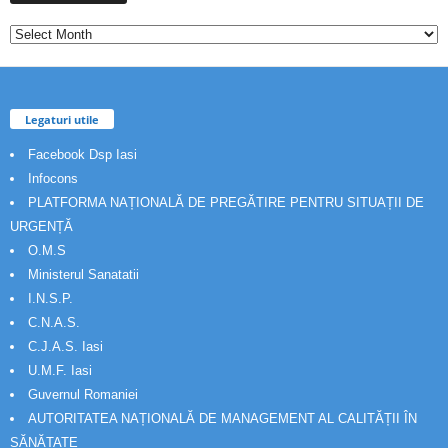
Legaturi utile
Facebook Dsp Iasi
Infocons
PLATFORMA NAȚIONALĂ DE PREGĂTIRE PENTRU SITUAȚII DE
URGENȚĂ
O.M.S
Ministerul Sanatatii
I.N.S.P.
C.N.A.S.
C.J.A.S. Iasi
U.M.F. Iasi
Guvernul Romaniei
AUTORITATEA NAȚIONALĂ DE MANAGEMENT AL CALITĂȚII ÎN
SĂNĂTATE