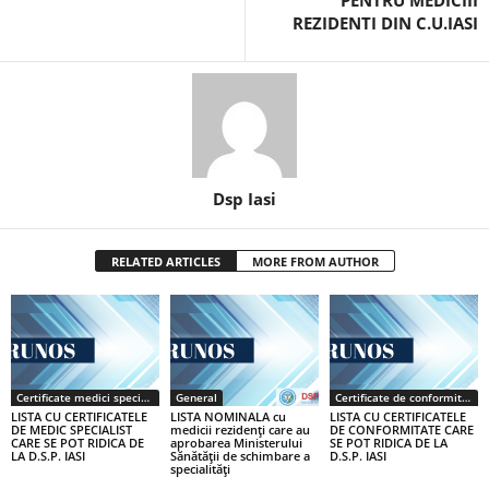
PENTRU MEDICIII
REZIDENTI DIN C.U.IASI
Dsp Iasi
RELATED ARTICLES
MORE FROM AUTHOR
Certificate medici specialiști / primari
General
Certificate de conformitate
LISTA CU CERTIFICATELE
LISTA NOMINALA cu
LISTA CU CERTIFICATELE
DE MEDIC SPECIALIST
medicii rezidenţi care au
DE CONFORMITATE CARE
CARE SE POT RIDICA DE
aprobarea Ministerului
SE POT RIDICA DE LA
LA D.S.P. IASI
Sănătăţii de schimbare a
D.S.P. IASI
specialităţi