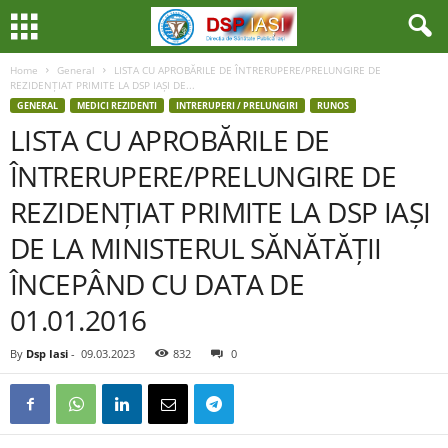
Home
General
LISTA CU APROBĂRILE DE ÎNTRERUPERE/PRELUNGIRE DE
REZIDENȚIAT PRIMITE LA DSP IAȘI DE...
GENERAL
MEDICI REZIDENTI
INTRERUPERI / PRELUNGIRI
RUNOS
LISTA CU APROBĂRILE DE
ÎNTRERUPERE/PRELUNGIRE DE
REZIDENȚIAT PRIMITE LA DSP IAȘI
DE LA MINISTERUL SĂNĂTĂȚII
ÎNCEPÂND CU DATA DE
01.01.2016
By
Dsp Iasi
-
09.03.2023
832
0