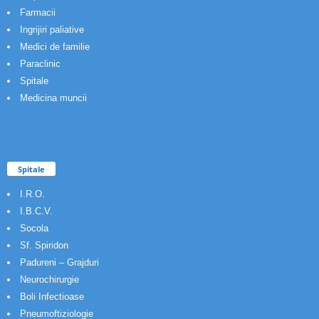
Farmacii
Ingrijiri paliative
Medici de familie
Paraclinic
Spitale
Medicina muncii
Spitale
I.R.O.
I.B.C.V.
Socola
Sf. Spiridon
Padureni – Grajduri
Neurochirurgie
Boli Infectioase
Pneumoftiziologie