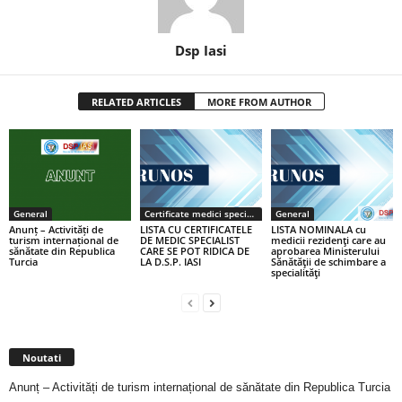
Dsp Iasi
RELATED ARTICLES
MORE FROM AUTHOR
General
Certificate medici specialiști / primari
General
Anunț – Activități de
LISTA CU CERTIFICATELE
LISTA NOMINALA cu
turism internațional de
DE MEDIC SPECIALIST
medicii rezidenţi care au
sănătate din Republica
CARE SE POT RIDICA DE
aprobarea Ministerului
Turcia
LA D.S.P. IASI
Sănătăţii de schimbare a
specialităţi
Noutati
Anunț – Activități de turism internațional de sănătate din Republica Turcia