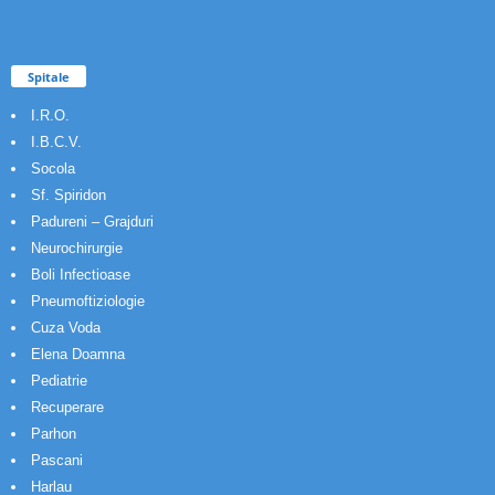
Spitale
I.R.O.
I.B.C.V.
Socola
Sf. Spiridon
Padureni – Grajduri
Neurochirurgie
Boli Infectioase
Pneumoftiziologie
Cuza Voda
Elena Doamna
Pediatrie
Recuperare
Parhon
Pascani
Harlau