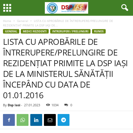
Home
General
LISTA CU APROBĂRILE DE ÎNTRERUPERE/PRELUNGIRE DE
REZIDENȚIAT PRIMITE LA DSP IAȘI DE...
GENERAL
MEDICI REZIDENTI
INTRERUPERI / PRELUNGIRI
RUNOS
LISTA CU APROBĂRILE DE
ÎNTRERUPERE/PRELUNGIRE DE
REZIDENȚIAT PRIMITE LA DSP IAȘI
DE LA MINISTERUL SĂNĂTĂȚII
ÎNCEPÂND CU DATA DE
01.01.2016
By
Dsp Iasi
-
27.01.2023
1034
0