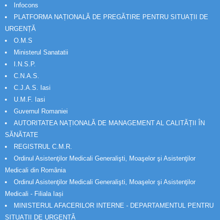
Infocons
PLATFORMA NAȚIONALĂ DE PREGĂTIRE PENTRU SITUAȚII DE
URGENȚĂ
O.M.S
Ministerul Sanatatii
I.N.S.P.
C.N.A.S.
C.J.A.S. Iasi
U.M.F. Iasi
Guvernul Romaniei
AUTORITATEA NAȚIONALĂ DE MANAGEMENT AL CALITĂȚII ÎN
SĂNĂTATE
REGISTRUL C.M.R.
Ordinul Asistenţilor Medicali Generalişti, Moaşelor şi Asistenţilor
Medicali din România
Ordinul Asistenţilor Medicali Generalişti, Moaşelor şi Asistenţilor
Medicali - Filiala Iași
MINISTERUL AFACERILOR INTERNE - DEPARTAMENTUL PENTRU
SITUAȚII DE URGENȚĂ